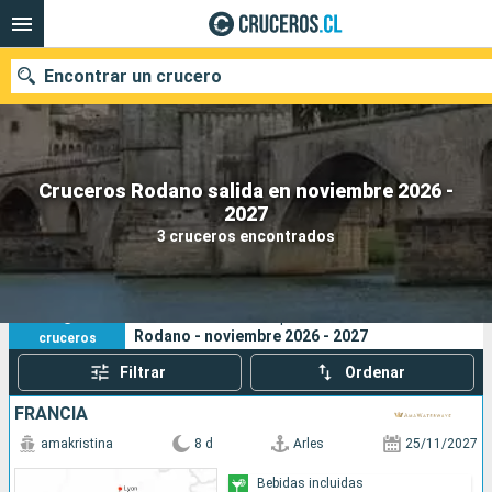
Encontrar un crucero
Cruceros Rodano salida en noviembre 2026 -
Nuestros destinos
2027
3 cruceros encontrados
Fecha de salida
Puertos
Compañías
3
Sus criterios de búsqueda:
Rodano - noviembre 2026 - 2027
cruceros
Buscar
Filtrar
Ordenar
FRANCIA
amakristina
8 d
Arles
25/11/2027
Bebidas incluidas