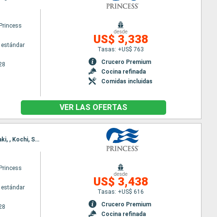
Princess
desde
US$ 3,338
 estándar
Tasas: +US$ 763
Crucero Premium
28
Cocina refinada
Comidas incluidas
VER LAS OFERTAS
Itinerario : Tokyo, hittachinaka, Hakodate, Akita, Niigita, Kanazawa, Sakai-Minato, Busan, Nagasaki, , Kochi, Shimotsu, Shimizu, Tokyo
Princess
desde
US$ 3,438
 estándar
Tasas: +US$ 616
Crucero Premium
28
Cocina refinada