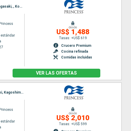
Itinerario : Yokohama, hittachinaka, Hakodate, Akita, Niigita, Kanazawa, Sakai-Minato, Busan, Nagasaki, , Kochi, Shimizu, Yokohama
Princess
desde
US$ 1,488
 estándar
Tasas: +US$ 619
a
Crucero Premium
27
Cocina refinada
Comidas incluidas
VER LAS OFERTAS
Itinerario : Yokohama, Hakodate, aomori, Akita, Niigita, Kanazawa, Sakai-Minato, Busan, Nagasaki, Kagoshima, , Omaezaki, Yokohama
Princess
desde
US$ 2,010
 estándar
Tasas: +US$ 599
a