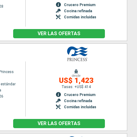
Crucero Premium
28
Cocina refinada
Comidas incluidas
VER LAS OFERTAS
Princess
desde
US$ 1,423
 estándar
Tasas: +US$ 414
a
Crucero Premium
26
Cocina refinada
Comidas incluidas
VER LAS OFERTAS