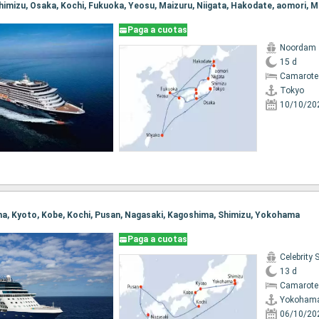
 Shimizu, Osaka, Kochi, Fukuoka, Yeosu, Maizuru, Niigata, Hakodate, aomori, 
Paga a cuotas
Noordam
15 d
Camarote
Tokyo
10/10/20
ma, Kyoto, Kobe, Kochi, Pusan, Nagasaki, Kagoshima, Shimizu, Yokohama
Paga a cuotas
Celebrity 
13 d
Camarote
Yokoham
06/10/20