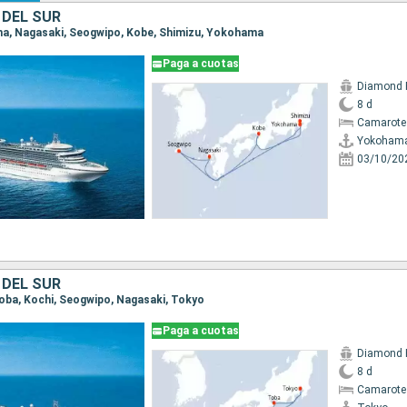
 DEL SUR
ama, Nagasaki, Seogwipo, Kobe, Shimizu, Yokohama
Paga a cuotas
Diamond 
8 d
Camarote 
Yokoham
03/10/20
 DEL SUR
 Toba, Kochi, Seogwipo, Nagasaki, Tokyo
Paga a cuotas
Diamond 
8 d
Camarote