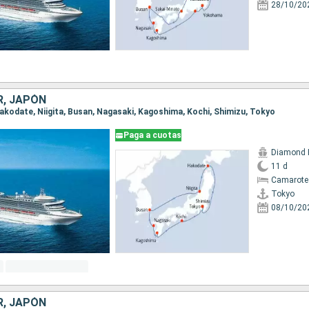
28/10/20
R, JAPÓN
 Hakodate, Niigita, Busan, Nagasaki, Kagoshima, Kochi, Shimizu, Tokyo
Paga a cuotas
Diamond 
11 d
Camarote
Tokyo
08/10/20
R, JAPÓN