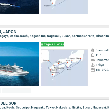
R, JAPÓN
 Nagoya, Osaka, Kochi, Kagoshima, Nagasaki, Busan, Kanmon Straits, Hiroshi
Paga a cuotas
Diamond 
11 d
Camarote
Tokyo
18/10/20
 DEL SUR