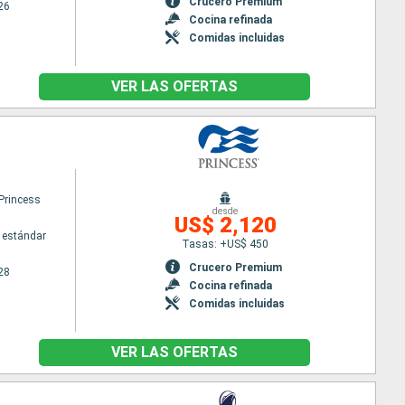
Crucero Premium
26
Cocina refinada
Comidas incluidas
VER LAS OFERTAS
Princess
desde
US$ 2,120
 estándar
Tasas: +US$ 450
Crucero Premium
28
Cocina refinada
Comidas incluidas
VER LAS OFERTAS