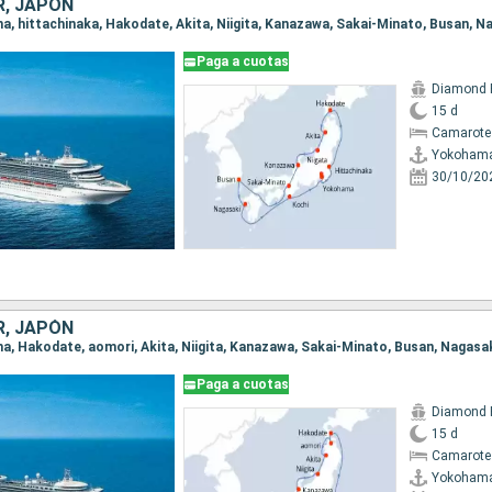
R, JAPÓN
Paga a cuotas
Diamond 
15 d
Camarote
Yokoham
30/10/20
R, JAPÓN
Paga a cuotas
Diamond 
15 d
Camarote
Yokoham