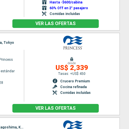
Hasta -$600/cabina
60% Off en 2° pasajero
Comidas incluidas
VER LAS OFERTAS
ma, Tokyo
Princess
desde
US$ 2,339
 estándar
Tasas: +US$ 450
Crucero Premium
28
Cocina refinada
Comidas incluidas
VER LAS OFERTAS
Itinerario : Tokyo, Toba, Kochi, Seogwipo, Nagasaki, Tokyo, Hakodate, Niigita, Busan, Nagasaki, Kagoshima, Kochi, Shimizu, Tokyo