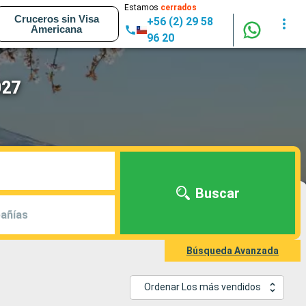
Estamos
cerrados
Cruceros sin Visa
+56 (2) 29 58
Americana
96 20
027
Buscar
añías
Búsqueda Avanzada
Ordenar Los más vendidos