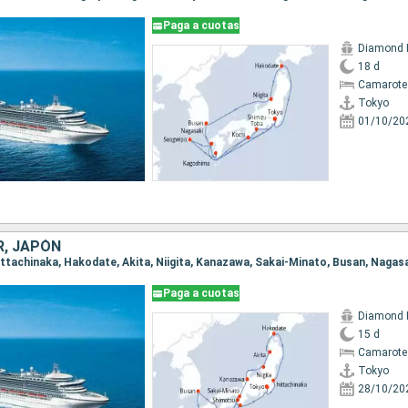
Paga a cuotas
Diamond 
18 d
Camarote
Tokyo
01/10/20
R, JAPÓN
Paga a cuotas
Diamond 
15 d
Camarote
Tokyo
28/10/20