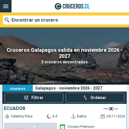
Encontrar un crucero
Cruceros Galapagos salida en noviembre 2026 -
Nuestros destinos
2027
3 cruceros encontrados
Fecha de salida
Puertos
Compañías
3
Sus criterios de búsqueda:
Galapagos - noviembre 2026 - 2027
cruceros
Buscar
Filtrar
Ordenar
ECUADOR
Celebrity Flora
8 d
Baltra
29/11/2026
Crucero Premium