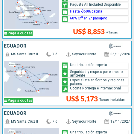
Paquete All Included Disponible
Hasta -$600/cabina
60% Off en 2° pasajero
US$ 8,853
+Tasas
Paga a cuotas
ECUADOR
MS Santa Cruz II
7 d
Seymour Norte
06/11/2026
Una tripulación experta
Seguridad y respeto por el medio
ambiente
Especialista en fiordos y regiones
polares
Cocina Noruega e Internacional
US$ 5,173
Tasas incluidas
Paga a cuotas
ECUADOR
MS Santa Cruz II
7 d
Seymour Norte
19/11/2027
Una tripulación experta