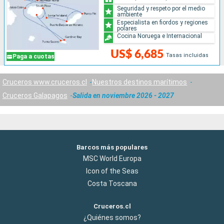
Seguridad y respeto por el medio
ambiente
Especialista en fiordos y regiones
polares
Cocina Noruega e Internacional
US$ 6,685
Tasas incluidas
Paga a cuotas
Cruceros www.cruceros.cl
Nuestros destinos marítimos
Cruceros Galapagos
Salida en noviembre 2026 - 2027
Barcos más populares
MSC World Europa
Icon of the Seas
Costa Toscana
Cruceros.cl
¿Quiénes somos?