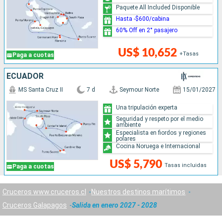
Paquete All Included Disponible
Hasta -$600/cabina
60% Off en 2° pasajero
US$ 10,652
+Tasas
Paga a cuotas
ECUADOR
MS Santa Cruz II
7 d
Seymour Norte
15/01/2027
Una tripulación experta
Seguridad y respeto por el medio
ambiente
Especialista en fiordos y regiones
polares
Cocina Noruega e Internacional
US$ 5,790
Tasas incluidas
Paga a cuotas
Cruceros www.cruceros.cl
Nuestros destinos marítimos
Cruceros Galapagos
Salida en enero 2027 - 2028