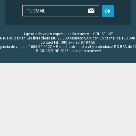
TU EMAIL
OK
Agencia de viajes especializada crucero – CRUISELINE
6 rue du gabian Les flots bleus MC 98 000 Monaco SAM con un capital de 150 000
contact tel : (00) 377 97 97 84 50
gencia de viajes n° 006 02 0007 – Responsabilidad civil y profesional RC RSA de
© CRUISELINE 2026 - all rights reserved