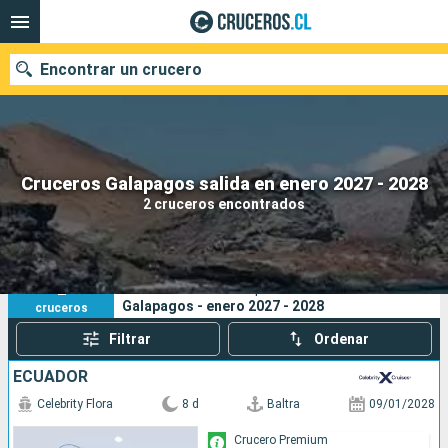
Encontrar un crucero
Nuestros destinos
Cruceros Galapagos salida en enero 2027 - 2028
2 cruceros encontrados
Fecha de salida
Puertos
Compañías
2
Sus criterios de búsqueda:
Galapagos - enero 2027 - 2028
cruceros
Buscar
Filtrar
Ordenar
ECUADOR
Celebrity Flora
8 d
Baltra
09/01/2028
Crucero Premium