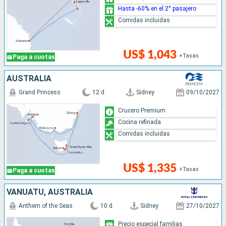
Hasta -60% en el 2° pasajero
Comidas incluidas
US$ 1,043
+Tasas
Paga a cuotas
AUSTRALIA
Grand Princess
12 d
Sidney
09/10/2027
Crucero Premium
Cocina refinada
Comidas incluidas
US$ 1,335
+Tasas
Paga a cuotas
VANUATU, AUSTRALIA
Anthem of the Seas
10 d
Sidney
27/10/2027
Precio especial familias