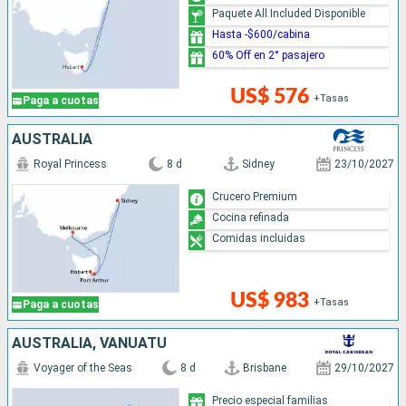
Paquete All Included Disponible
Hasta -$600/cabina
60% Off en 2° pasajero
US$ 576
+Tasas
Paga a cuotas
AUSTRALIA
Royal Princess
8 d
Sidney
23/10/2027
Crucero Premium
Cocina refinada
Comidas incluidas
US$ 983
+Tasas
Paga a cuotas
AUSTRALIA, VANUATU
Voyager of the Seas
8 d
Brisbane
29/10/2027
Precio especial familias