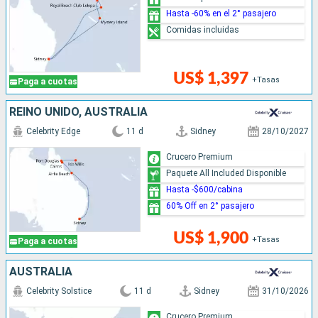
Hasta -60% en el 2° pasajero
Comidas incluidas
US$ 1,397
+Tasas
Paga a cuotas
REINO UNIDO, AUSTRALIA
Celebrity Edge
11 d
Sidney
28/10/2027
Crucero Premium
Paquete All Included Disponible
Hasta -$600/cabina
60% Off en 2° pasajero
US$ 1,900
+Tasas
Paga a cuotas
AUSTRALIA
Celebrity Solstice
11 d
Sidney
31/10/2026
Crucero Premium