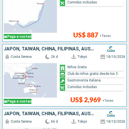
Comidas incluidas
US$ 887
+Tasas
Paga a cuotas
JAPÓN, TAIWÁN, CHINA, FILIPINAS, AUSTRALIA
Costa Serena
26 d
Tokyo
18/10/2026
Niños Gratis
Club de niños gratis desde los 3
Gastronomía italiana
Comidas incluidas
US$ 2,969
+Tasas
Paga a cuotas
JAPÓN, TAIWÁN, CHINA, FILIPINAS, AUSTRALIA, HAWÁI, FIJI, TONGA, POLINESIA, CHILE, ARGENTINA
Costa Serena
66 d
Tokyo
18/10/2026