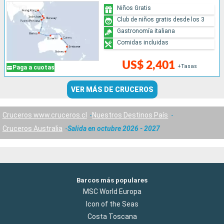
Niños Gratis
Club de niños gratis desde los 3
Gastronomía italiana
Comidas incluidas
US$ 2,401
+Tasas
Paga a cuotas
VER MÁS DE CRUCEROS
Cruceros www.cruceros.cl
Nuestros Destinos País
Cruceros Australia
Salida en octubre 2026 - 2027
Barcos más populares
MSC World Europa
Icon of the Seas
Costa Toscana