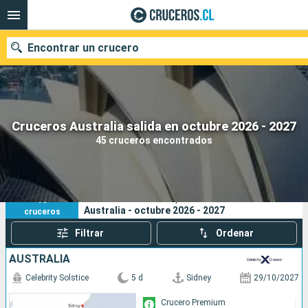
Encontrar un crucero
Nuestros destinos
Cruceros Australia salida en octubre 2026 - 2027
45 cruceros encontrados
Fecha de salida
Puertos
Compañías
45
Sus criterios de búsqueda:
Australia - octubre 2026 - 2027
cruceros
Buscar
Filtrar
Ordenar
AUSTRALIA
Celebrity Solstice
5 d
Sidney
29/10/2027
Crucero Premium