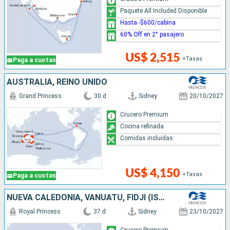
Paquete All Included Disponible
Hasta -$600/cabina
60% Off en 2° pasajero
US$ 2,515
+Tasas
Paga a cuotas
AUSTRALIA, REINO UNIDO
Grand Princess
30 d
Sidney
20/10/2027
Crucero Premium
Cocina refinada
Comidas incluidas
US$ 4,150
+Tasas
Paga a cuotas
NUEVA CALEDONIA, VANUATU, FIDJI (ISLAS), CHILE, NUEVA ZELANDA, AUSTRALIA
Royal Princess
37 d
Sidney
23/10/2027
Crucero Premium