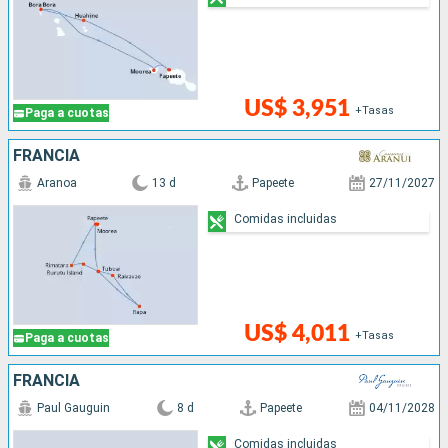
US$ 3,951
+Tasas
Paga a cuotas
FRANCIA
Aranoa
13 d
Papeete
27/11/2027
Comidas incluidas
US$ 4,011
+Tasas
Paga a cuotas
FRANCIA
Paul Gauguin
8 d
Papeete
04/11/2028
Comidas incluidas