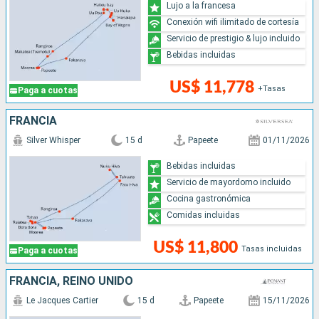
Lujo a la francesa
Conexión wifi ilimitado de cortesía
Servicio de prestigio & lujo incluido
Bebidas incluidas
US$ 11,778
+Tasas
Paga a cuotas
FRANCIA
Silver Whisper
15 d
Papeete
01/11/2026
Bebidas incluidas
Servicio de mayordomo incluido
Cocina gastronómica
Comidas incluidas
US$ 11,800
Tasas incluidas
Paga a cuotas
FRANCIA, REINO UNIDO
Le Jacques Cartier
15 d
Papeete
15/11/2026