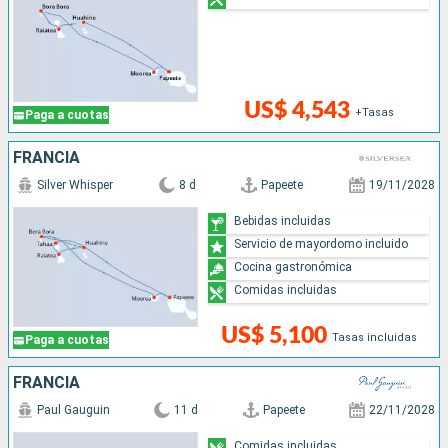
US$ 4,543
+Tasas
Paga a cuotas
FRANCIA
Silver Whisper
8 d
Papeete
19/11/2028
Bebidas incluidas
Servicio de mayordomo incluido
Cocina gastronómica
Comidas incluidas
US$ 5,100
Tasas incluidas
Paga a cuotas
FRANCIA
Paul Gauguin
11 d
Papeete
22/11/2028
Comidas incluidas