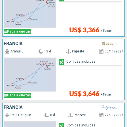
US$ 3,366
+Tasas
Paga a cuotas
FRANCIA
Aranui 5
13 d
Papeete
06/11/2027
Comidas incluidas
US$ 3,646
+Tasas
Paga a cuotas
FRANCIA
Paul Gauguin
8 d
Papeete
27/11/2027
Comidas incluidas