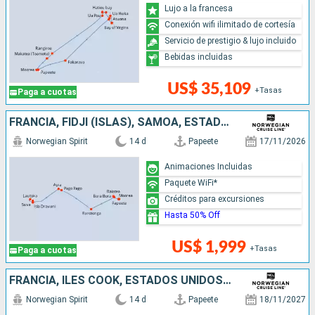
Lujo a la francesa
Conexión wifi ilimitado de cortesía
Servicio de prestigio & lujo incluido
Bebidas incluidas
US$ 35,109
+Tasas
Paga a cuotas
FRANCIA, FIDJI (ISLAS), SAMOA, ESTADOS UNIDOS, ILES COOK
Norwegian Spirit
14 d
Papeete
17/11/2026
Animaciones Incluidas
Paquete WiFi*
Créditos para excursiones
Hasta 50% Off
US$ 1,999
+Tasas
Paga a cuotas
FRANCIA, ILES COOK, ESTADOS UNIDOS, SAMOA, FIDJI (ISLAS)
Norwegian Spirit
14 d
Papeete
18/11/2027