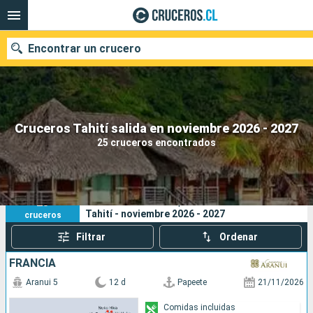
Encontrar un crucero
Nuestros destinos
Cruceros Tahití salida en noviembre 2026 - 2027
25 cruceros encontrados
Fecha de salida
Puertos
Compañías
25
Sus criterios de búsqueda:
Tahití - noviembre 2026 - 2027
cruceros
Buscar
Filtrar
Ordenar
FRANCIA
Aranui 5
12 d
Papeete
21/11/2026
Comidas incluidas