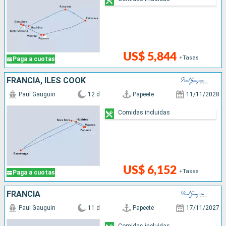
US$ 5,844
+Tasas
Paga a cuotas
FRANCIA, ILES COOK
Paul Gauguin
12 d
Papeete
11/11/2028
Comidas incluidas
US$ 6,152
+Tasas
Paga a cuotas
FRANCIA
Paul Gauguin
11 d
Papeete
17/11/2027
Comidas incluidas