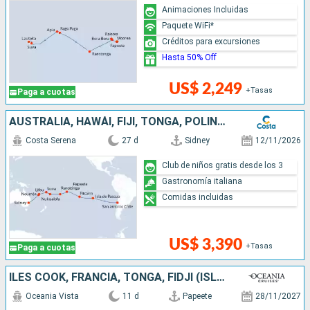
Animaciones Incluidas
Paquete WiFi*
Créditos para excursiones
Hasta 50% Off
US$ 2,249
+Tasas
Paga a cuotas
AUSTRALIA, HAWÁI, FIJI, TONGA, POLINESIA, CHILE
Costa Serena
27 d
Sidney
12/11/2026
Club de niños gratis desde los 3
Gastronomía italiana
Comidas incluidas
US$ 3,390
+Tasas
Paga a cuotas
ILES COOK, FRANCIA, TONGA, FIDJI (ISLAS)
Oceania Vista
11 d
Papeete
28/11/2027