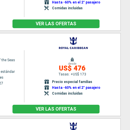
Hasta -60% en el 2° pasajero
Comidas incluidas
VER LAS OFERTAS
f the Seas
desde
US$ 476
 estándar
Tasas: +US$ 173
es
Precio especial familias
27
Hasta -60% en el 2° pasajero
Comidas incluidas
VER LAS OFERTAS