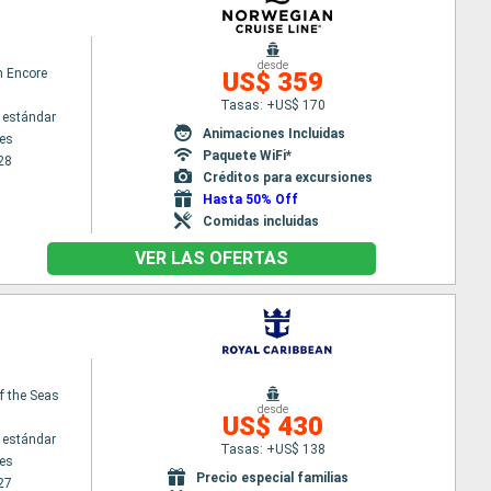
desde
n Encore
US$ 359
Tasas: +US$ 170
 estándar
Animaciones Incluidas
es
Paquete WiFi*
28
Créditos para excursiones
Hasta 50% Off
Comidas incluidas
VER LAS OFERTAS
f the Seas
desde
US$ 430
 estándar
Tasas: +US$ 138
es
Precio especial familias
27