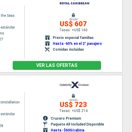
f the Seas
desde
US$ 607
 estándar
Tasas: +US$ 160
ans
Precio especial familias
27
Hasta -60% en el 2° pasajero
Comidas incluidas
VER LAS OFERTAS
desde
Constellation
US$ 723
Tasas: +US$ 214
 estándar
Crucero Premium
Paquete All Included Disponible
28
Hasta -$600/cabina