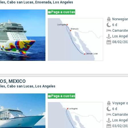
geles, Cabo san Lucas, Ensenada, Los Angeles
Paga a cuotas
Norwegia
6 d
Camarote
Los Angel
08/02/20
OS, MÉXICO
geles, Cabo san Lucas, Los Angeles
Paga a cuotas
Voyager o
6 d
Camarote
Los Angel
03/02/20