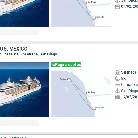
San Diego
07/02/20
OS, MÉXICO
go, Catalina, Ensenada, San Diego
Paga a cuotas
Serenade 
5 d
Camarote
San Diego
14/02/20