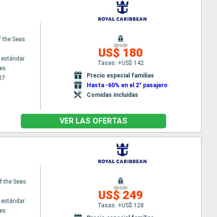
f the Seas
desde
US$ 180
 estándar
Tasas: +US$ 142
es
Precio especial familias
27
Hasta -60% en el 2° pasajero
Comidas incluidas
VER LAS OFERTAS
f the Seas
desde
US$ 249
 estándar
Tasas: +US$ 128
es