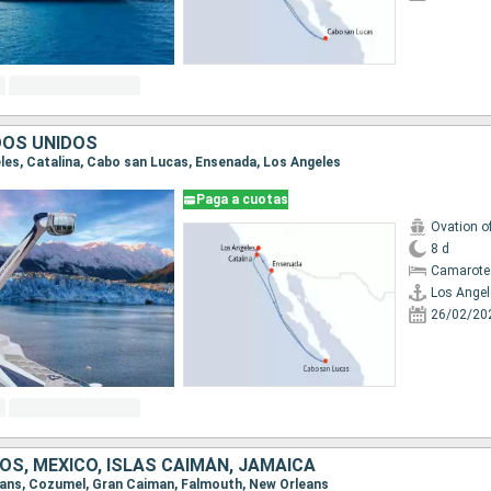
DOS UNIDOS
geles, Catalina, Cabo san Lucas, Ensenada, Los Angeles
Paga a cuotas
Ovation o
8 d
Camarote
Los Angel
26/02/20
OS, MÉXICO, ISLAS CAIMÁN, JAMAICA
leans, Cozumel, Gran Caiman, Falmouth, New Orleans