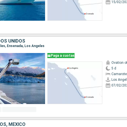
15/02/20
DOS UNIDOS
eles, Ensenada, Los Angeles
Paga a cuotas
Ovation o
5 d
Camarote
Los Angel
07/02/20
OS, MÉXICO