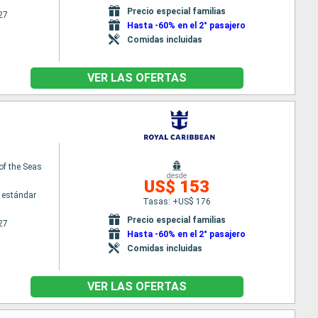
Precio especial familias
27
Hasta -60% en el 2° pasajero
Comidas incluidas
VER LAS OFERTAS
of the Seas
desde
US$ 153
 estándar
Tasas: +US$ 176
Precio especial familias
27
Hasta -60% en el 2° pasajero
Comidas incluidas
VER LAS OFERTAS