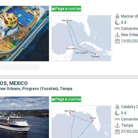
Paga a cuotas
Mariner o
8 d
Camarote
New Orle
13/02/20
OS, MÉXICO
 New Orleans, Progreso (Yucatan), Tampa
Paga a cuotas
Celebrity 
8 d
Camarote
Tampa
27/02/20