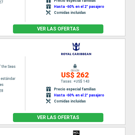
Precio especial familias
27
Hasta -60% en el 2° pasajero
Comidas incluidas
VER LAS OFERTAS
f the Seas
desde
US$ 262
 estándar
Tasas: +US$ 143
es
Precio especial familias
28
Hasta -60% en el 2° pasajero
Comidas incluidas
VER LAS OFERTAS