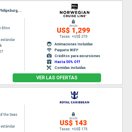
Itinerario : Nueva York, Puerto Plata, San Juan, San Thomas, Tortola, Basse-Terre (Guadalupe), Philipsburg, Nueva York
desde
 Bliss
US$ 1,299
Tasas: +US$ 270
 estándar
Animaciones Incluidas
k
Paquete WiFi*
27
Créditos para excursiones
Hasta 50% Off
Comidas incluidas
VER LAS OFERTAS
of the Seas
desde
US$ 143
 estándar
Tasas: +US$ 175