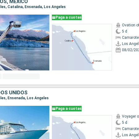
OS, MÉXICO
eles, Catalina, Ensenada, Los Angeles
Paga a cuotas
Ovation o
5 d
Camarote
Los Angel
08/02/20
DOS UNIDOS
eles, Ensenada, Los Angeles
Paga a cuotas
Voyager o
5 d
Camarote
Los Angel