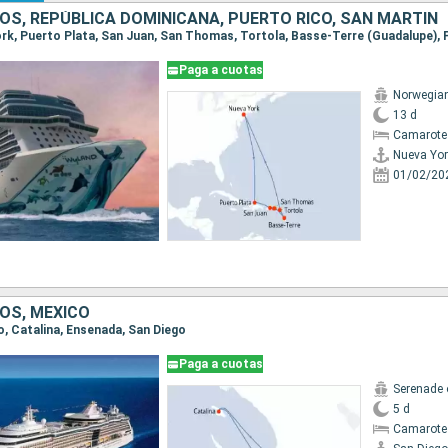
OS, REPÚBLICA DOMINICANA, PUERTO RICO, SAN MARTÍN
Paga a cuotas
Norwegian
13 d
Camarote
Nueva Yor
01/02/20
OS, MÉXICO
go, Catalina, Ensenada, San Diego
Paga a cuotas
Serenade 
5 d
Camarote