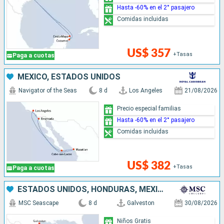
Hasta -60% en el 2° pasajero
Comidas incluidas
US$ 357
+Tasas
Paga a cuotas
MÉXICO, ESTADOS UNIDOS
Navigator of the Seas
8 d
Los Angeles
21/08/2026
Precio especial familias
Hasta -60% en el 2° pasajero
Comidas incluidas
US$ 382
+Tasas
Paga a cuotas
ESTADOS UNIDOS, HONDURAS, MÉXICO
MSC Seascape
8 d
Galveston
30/08/2026
Niños Gratis