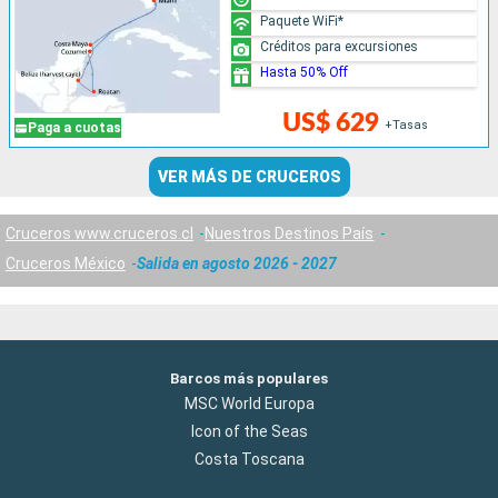
Paquete WiFi*
Créditos para excursiones
Hasta 50% Off
US$ 629
+Tasas
Paga a cuotas
VER MÁS DE CRUCEROS
Cruceros www.cruceros.cl
Nuestros Destinos País
Cruceros México
Salida en agosto 2026 - 2027
Barcos más populares
MSC World Europa
Icon of the Seas
Costa Toscana