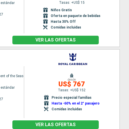
Tasas: +US$ 15
 estándar
Niños Gratis
27
Oferta en paquete de bebidas
Hasta 30% Off
Comidas incluidas
VER LAS OFERTAS
nt of the Seas
desde
US$ 767
 estándar
Tasas: +US$ 152
Precio especial familias
27
Hasta -60% en el 2° pasajero
Comidas incluidas
VER LAS OFERTAS