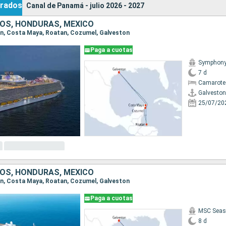
rados
Canal de Panamá - julio 2026 - 2027
OS, HONDURAS, MÉXICO
ton, Costa Maya, Roatan, Cozumel, Galveston
Paga a cuotas
Symphony 
7 d
Camarote
Galveston
25/07/20
OS, HONDURAS, MÉXICO
ton, Costa Maya, Roatan, Cozumel, Galveston
Paga a cuotas
MSC Seas
8 d