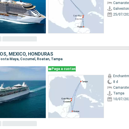
Camarote
Galveston
25/07/20
OS, MÉXICO, HONDURAS
, Costa Maya, Cozumel, Roatan, Tampa
Paga a cuotas
Enchantme
8 d
Camarote
Tampa
10/07/20