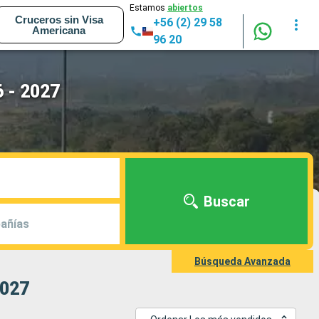
Estamos
abiertos
Cruceros sin Visa
+56 (2) 29 58
Americana
96 20
6 - 2027
Buscar
añías
Búsqueda Avanzada
2027