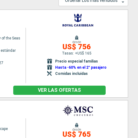
Ordenar Los más vendidos
of the Seas
desde
US$ 756
 estándar
Tasas: +US$ 165
Precio especial familias
27
Hasta -60% en el 2° pasajero
Comidas incluidas
VER LAS OFERTAS
cape
desde
US$ 765