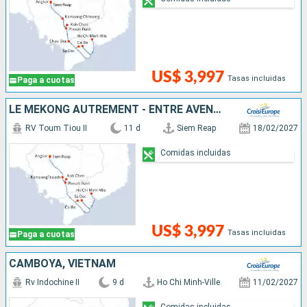
US$ 3,997
Tasas incluidas
Paga a cuotas
LE MÉKONG AUTREMENT - ENTRE AVENTURE ET SITES INCONTOURNABLES
RV Toum Tiou II
11 d
Siem Reap
18/02/2027
Comidas incluidas
US$ 3,997
Tasas incluidas
Paga a cuotas
CAMBOYA, VIETNAM
Rv Indochine II
9 d
Ho Chi Minh-Ville
11/02/2027
Comidas incluidas