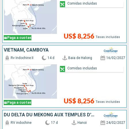
Comidas incluidas
US$ 8,256
Tasas incluidas
Paga a cuotas
VIETNAM, CAMBOYA
Rv Indochine II
14 d
Baia de Halong
16/02/2027
Comidas incluidas
US$ 8,256
Tasas incluidas
Paga a cuotas
DU DELTA DU MÉKONG AUX TEMPLES D'ANGKOR, LES VILLES IMPÉRIALES, HANOÏ ET LA BAIE D'ALONG (FORMULE PORT/PORT)
RV indochine
17 d
Hanoï
24/02/2027