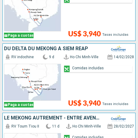
US$ 3,940
Tasas incluidas
Paga a cuotas
DU DELTA DU MÉKONG À SIEM REAP
RV indochine
9 d
Ho Chi Minh-Ville
14/02/2028
Comidas incluidas
US$ 3,940
Tasas incluidas
Paga a cuotas
LE MÉKONG AUTREMENT - ENTRE AVENTURE ET SITES INCONTOURNABLES
RV Toum Tiou II
11 d
Ho Chi Minh-Ville
28/02/2027
Comidas incluidas