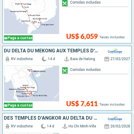
Comidas incluidas
US$ 6,059
Tasas incluidas
Paga a cuotas
DU DELTA DU MÉKONG AUX TEMPLES D'ANGKOR, HANOÏ ET LA BAIE D'ALONG (FORMULE PORT/PORT)
RV indochine
14 d
Baia de Halong
27/02/2027
Comidas incluidas
US$ 7,611
Tasas incluidas
Paga a cuotas
DES TEMPLES D'ANGKOR AU DELTA DU MÉKONG, HANOÏ ET LA BAIE D'ALONG (FORMULE PORT/PORT)
RV indochine
14 d
Ho Chi Minh-Ville
20/02/2028