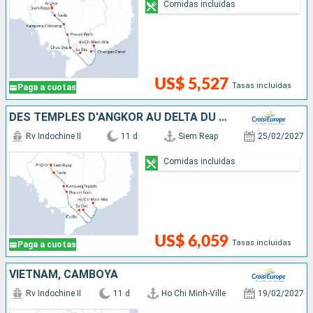
Comidas incluidas
US$ 5,527
Tasas incluidas
Paga a cuotas
DES TEMPLES D'ANGKOR AU DELTA DU MÉKONG
Rv Indochine II
11 d
Siem Reap
25/02/2027
Comidas incluidas
US$ 6,059
Tasas incluidas
Paga a cuotas
VIETNAM, CAMBOYA
Rv Indochine II
11 d
Ho Chi Minh-Ville
19/02/2027