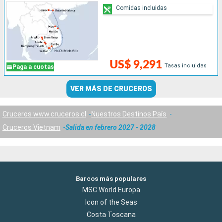
Comidas incluidas
US$ 9,291
Tasas incluidas
Paga a cuotas
VER MÁS DE CRUCEROS
Cruceros www.cruceros.cl
Nuestros Destinos País
Cruceros Vietnam
Salida en febrero 2027 - 2028
Barcos más populares
MSC World Europa
Icon of the Seas
Costa Toscana