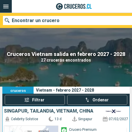
Encontrar un crucero
Nuestros destinos
Cruceros Vietnam salida en febrero 2027 - 2028
27 cruceros encontrados
Fecha de salida
Puertos
Compañías
27
Sus criterios de búsqueda:
Vietnam - febrero 2027 - 2028
cruceros
Buscar
Filtrar
Ordenar
SINGAPUR, TAILANDIA, VIETNAM, CHINA
Celebrity Solstice
13 d
Singapur
07/02/2027
Crucero Premium