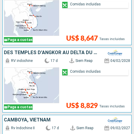
Comidas incluidas
US$ 8,647
Tasas incluidas
Paga a cuotas
DES TEMPLES D'ANGKOR AU DELTA DU MÉKONG, LES VILLES IMPÉRIALES, HANOÏ ET LA BAIE D'ALONG
RV indochine
17 d
Siem Reap
04/02/2028
Comidas incluidas
US$ 8,829
Tasas incluidas
Paga a cuotas
CAMBOYA, VIETNAM
Rv Indochine II
17 d
Siem Reap
09/02/2027