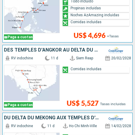
Todo incluido
Propinas incluidas
Noches AzAmazing incluidas
Comidas incluidas
US$ 4,696
+Tasas
Paga a cuotas
DES TEMPLES D'ANGKOR AU DELTA DU MÉKONG
RV indochine
11 d
Siem Reap
20/02/2028
Comidas incluidas
US$ 5,527
Tasas incluidas
Paga a cuotas
DU DELTA DU MÉKONG AUX TEMPLES D'ANGKOR (FORMULE PORT/PORT)
RV indochine
11 d
Ho Chi Minh-Ville
14/02/2028