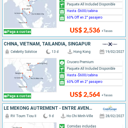
Paquete All Included Disponible
Hasta -$600/cabina
60% Off en 2° pasajero
US$ 2,536
+Tasas
Paga a cuotas
CHINA, VIETNAM, TAILANDIA, SINGAPUR
Celebrity Solstice
13 d
Hong Kong
19/02/2027
Crucero Premium
Paquete All Included Disponible
Hasta -$600/cabina
60% Off en 2° pasajero
US$ 2,564
+Tasas
Paga a cuotas
LE MÉKONG AUTREMENT - ENTRE AVENTURE ET SITES INCONTOURNABLES
RV Toum Tiou II
9 d
Ho Chi Minh-Ville
28/02/2027
Comidas incluidas