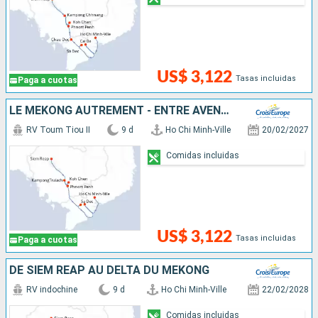
US$ 3,122
Tasas incluidas
Paga a cuotas
LE MÉKONG AUTREMENT - ENTRE AVENTURE ET SITES INCONTOURNABLES
RV Toum Tiou II
9 d
Ho Chi Minh-Ville
20/02/2027
Comidas incluidas
US$ 3,122
Tasas incluidas
Paga a cuotas
DE SIEM REAP AU DELTA DU MÉKONG
RV indochine
9 d
Ho Chi Minh-Ville
22/02/2028
Comidas incluidas