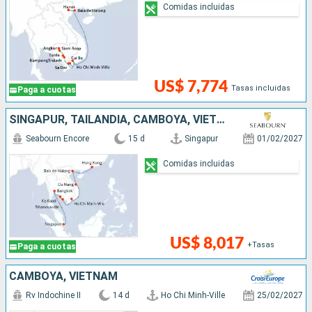
Comidas incluidas
US$ 7,774
Tasas incluidas
Paga a cuotas
SINGAPUR, TAILANDIA, CAMBOYA, VIETNAM, CHINA
Seabourn Encore
15 d
Singapur
01/02/2027
Comidas incluidas
US$ 8,017
+Tasas
Paga a cuotas
CAMBOYA, VIETNAM
Rv Indochine II
14 d
Ho Chi Minh-Ville
25/02/2027