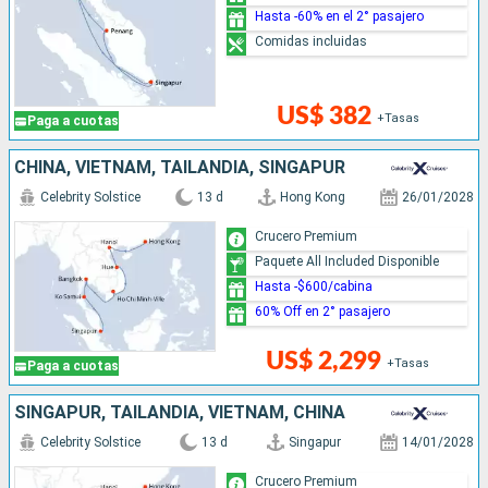
Hasta -60% en el 2° pasajero
Comidas incluidas
US$ 382
+Tasas
Paga a cuotas
CHINA, VIETNAM, TAILANDIA, SINGAPUR
Celebrity Solstice
13 d
Hong Kong
26/01/2028
Crucero Premium
Paquete All Included Disponible
Hasta -$600/cabina
60% Off en 2° pasajero
US$ 2,299
+Tasas
Paga a cuotas
SINGAPUR, TAILANDIA, VIETNAM, CHINA
Celebrity Solstice
13 d
Singapur
14/01/2028
Crucero Premium