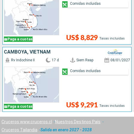
Comidas incluidas
US$ 8,829
Tasas incluidas
Paga a cuotas
CAMBOYA, VIETNAM
Rv Indochine II
17 d
Siem Reap
08/01/2027
Comidas incluidas
US$ 9,291
Tasas incluidas
Paga a cuotas
Cruceros www.cruceros.cl
Nuestros Destinos País
Cruceros Tailandia
Salida en enero 2027 - 2028