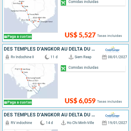
Comidas incluidas
US$ 5,527
Tasas incluidas
Paga a cuotas
DES TEMPLES D'ANGKOR AU DELTA DU MÉKONG
Rv Indochine II
11 d
Siem Reap
08/01/2027
Comidas incluidas
US$ 6,059
Tasas incluidas
Paga a cuotas
DES TEMPLES D'ANGKOR AU DELTA DU MÉKONG, HANOÏ ET LA BAIE D'ALONG (FORMULE PORT/PORT)
RV indochine
14 d
Ho Chi Minh-Ville
19/01/2027