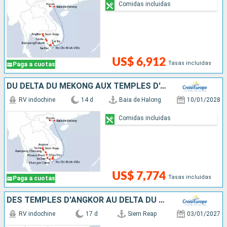
Comidas incluidas
US$ 6,912
Tasas incluidas
Paga a cuotas
DU DELTA DU MÉKONG AUX TEMPLES D'ANGKOR, HANOÏ ET LA BAIE D'ALONG (FORMULE PORT/PORT)
RV indochine
14 d
Baia de Halong
10/01/2028
Comidas incluidas
US$ 7,774
Tasas incluidas
Paga a cuotas
DES TEMPLES D'ANGKOR AU DELTA DU MÉKONG, LES VILLES IMPÉRIALES, HANOÏ ET LA BAIE D'ALONG
RV indochine
17 d
Siem Reap
03/01/2027