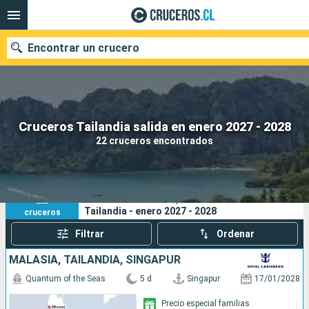
Encontrar un crucero
Nuestros destinos
Cruceros Tailandia salida en enero 2027 - 2028
22 cruceros encontrados
Fecha de salida
Puertos
Compañías
22
Sus criterios de búsqueda:
Tailandia - enero 2027 - 2028
cruceros
Buscar
Filtrar
Ordenar
MALASIA, TAILANDIA, SINGAPUR
Quantum of the Seas
5 d
Singapur
17/01/2028
Precio especial familias