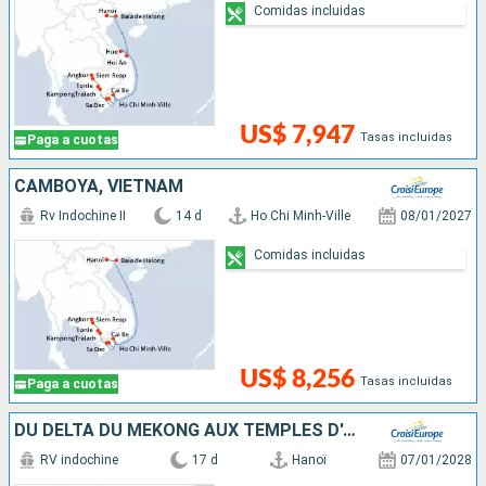
Comidas incluidas
US$ 7,947
Tasas incluidas
Paga a cuotas
CAMBOYA, VIETNAM
Rv Indochine II
14 d
Ho Chi Minh-Ville
08/01/2027
Comidas incluidas
US$ 8,256
Tasas incluidas
Paga a cuotas
DU DELTA DU MÉKONG AUX TEMPLES D'ANGKOR, LES VILLES IMPÉRIALES, HANOÏ ET LA BAIE D'ALONG (FORMULE PORT/PORT)
RV indochine
17 d
Hanoï
07/01/2028