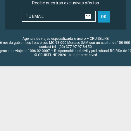
Recibe nuestras exclusivas ofertas
TU EMAIL
OK
Agencia de viajes especializada crucero – CRUISELINE
6 rue du gabian Les flots bleus MC 98 000 Monaco SAM con un capital de 150 000
contact tel : (00) 377 97 97 84 50
gencia de viajes n° 006 02 0007 – Responsabilidad civil y profesional RC RSA de
© CRUISELINE 2026 - all rights reserved