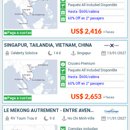
Paquete All Included Disponible
Hasta -$600/cabina
60% Off en 2° pasajero
US$ 2,416
+Tasas
Paga a cuotas
SINGAPUR, TAILANDIA, VIETNAM, CHINA
Celebrity Solstice
14 d
Singapur
13/01/2027
Crucero Premium
Paquete All Included Disponible
Hasta -$600/cabina
60% Off en 2° pasajero
US$ 2,653
+Tasas
Paga a cuotas
LE MÉKONG AUTREMENT - ENTRE AVENTURE ET SITES INCONTOURNABLES
RV Toum Tiou II
9 d
Ho Chi Minh-Ville
11/01/2027
Comidas incluidas