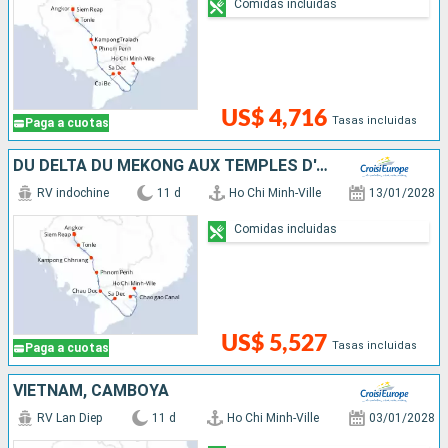
Comidas incluidas
US$ 4,716
Tasas incluidas
Paga a cuotas
DU DELTA DU MÉKONG AUX TEMPLES D'ANGKOR (FORMULE PORT/PORT)
RV indochine
11 d
Ho Chi Minh-Ville
13/01/2028
Comidas incluidas
US$ 5,527
Tasas incluidas
Paga a cuotas
VIETNAM, CAMBOYA
RV Lan Diep
11 d
Ho Chi Minh-Ville
03/01/2028