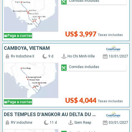
Comidas incluidas
US$ 3,997
Tasas incluidas
Paga a cuotas
CAMBOYA, VIETNAM
Rv Indochine II
9 d
Ho Chi Minh-Ville
10/01/2027
Comidas incluidas
US$ 4,044
Tasas incluidas
Paga a cuotas
DES TEMPLES D'ANGKOR AU DELTA DU MÉKONG
RV indochine
11 d
Siem Reap
03/01/2027