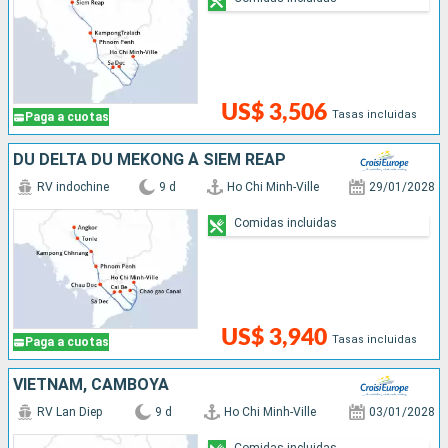
US$ 3,506
Tasas incluidas
Paga a cuotas
DU DELTA DU MÉKONG À SIEM REAP
RV indochine
9 d
Ho Chi Minh-Ville
29/01/2028
Comidas incluidas
US$ 3,940
Tasas incluidas
Paga a cuotas
VIETNAM, CAMBOYA
RV Lan Diep
9 d
Ho Chi Minh-Ville
03/01/2028
Comidas incluidas