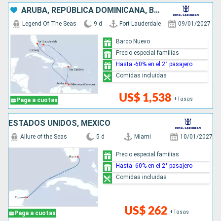
ARUBA, REPÚBLICA DOMINICANA, BAHAMAS, ESTADOS UNIDOS
Legend Of The Seas
9 d
Fort Lauderdale
09/01/2027
Barco Nuevo
Precio especial familias
Hasta -60% en el 2° pasajero
Comidas incluidas
US$ 1,538
+Tasas
Paga a cuotas
ESTADOS UNIDOS, MÉXICO
Allure of the Seas
5 d
Miami
10/01/2027
Precio especial familias
Hasta -60% en el 2° pasajero
Comidas incluidas
US$ 262
+Tasas
Paga a cuotas