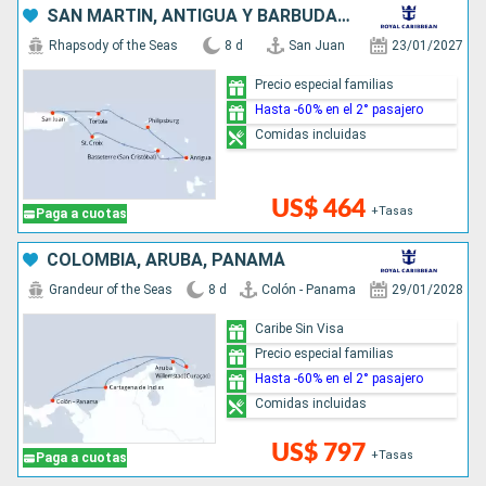
SAN MARTÍN, ANTIGUA Y BARBUDA, PUERTO RICO
Rhapsody of the Seas
8 d
San Juan
23/01/2027
Precio especial familias
Hasta -60% en el 2° pasajero
Comidas incluidas
US$ 464
+Tasas
Paga a cuotas
COLOMBIA, ARUBA, PANAMÁ
Grandeur of the Seas
8 d
Colón - Panama
29/01/2028
Caribe Sin Visa
Precio especial familias
Hasta -60% en el 2° pasajero
Comidas incluidas
US$ 797
+Tasas
Paga a cuotas