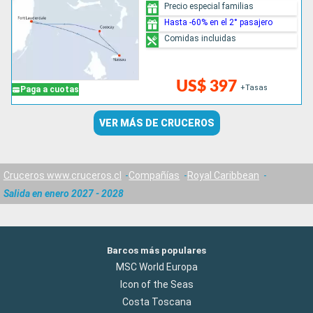
Precio especial familias
Hasta -60% en el 2° pasajero
Comidas incluidas
US$ 397
+Tasas
Paga a cuotas
VER MÁS DE CRUCEROS
Cruceros www.cruceros.cl
Compañías
Royal Caribbean
Salida en enero 2027 - 2028
Barcos más populares
MSC World Europa
Icon of the Seas
Costa Toscana