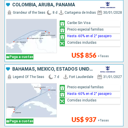
COLOMBIA, ARUBA, PANAMÁ
Grandeur of the Seas
8 d
Cartagena de Indias
30/01/2028
Caribe Sin Visa
Precio especial familias
Hasta -60% en el 2° pasajero
Comidas incluidas
US$ 856
+Tasas
Paga a cuotas
BAHAMAS, MÉXICO, ESTADOS UNIDOS
Legend Of The Seas
7 d
Fort Lauderdale
31/01/2027
Precio especial familias
Hasta -60% en el 2° pasajero
Comidas incluidas
US$ 937
+Tasas
Paga a cuotas