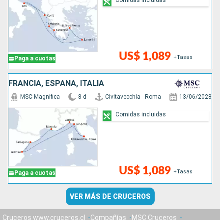
US$ 1,089
+Tasas
Paga a cuotas
FRANCIA, ESPAÑA, ITALIA
MSC Magnifica
8 d
Civitavecchia - Roma
13/06/2028
Comidas incluidas
US$ 1,089
+Tasas
Paga a cuotas
VER MÁS DE CRUCEROS
Cruceros www.cruceros.cl
Compañías
MSC Cruceros