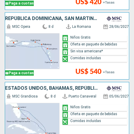
US$ 420
+Tasas
Paga a cuotas
REPÚBLICA DOMINICANA, SAN MARTÍN, ANTIGUA Y BARBUDA
MSC Opera
8 d
La Romana
28/06/2027
Niños Gratis
Oferta en paquete de bebidas
Sin visa americana*
Comidas incluidas
US$ 540
+Tasas
Paga a cuotas
ESTADOS UNIDOS, BAHAMAS, REPÚBLICA DOMINICANA
MSC Grandiosa
8 d
Puerto Canaveral
05/06/2027
Niños Gratis
Oferta en paquete de bebidas
Comidas incluidas