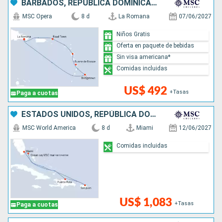
BARBADOS, REPÚBLICA DOMINICANA
MSC Opera
8 d
La Romana
07/06/2027
Niños Gratis
Oferta en paquete de bebidas
Sin visa americana*
Comidas incluidas
US$ 492
+Tasas
Paga a cuotas
ESTADOS UNIDOS, REPÚBLICA DOMINICANA, PUERTO RICO, BAHAMAS
MSC World America
8 d
Miami
12/06/2027
Comidas incluidas
US$ 1,083
+Tasas
Paga a cuotas