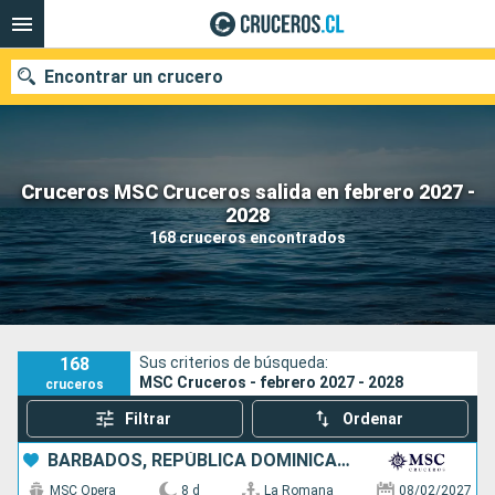
Encontrar un crucero
Cruceros MSC Cruceros salida en febrero 2027 -
Nuestros destinos
2028
168 cruceros encontrados
Fecha de salida
Puertos
Compañías
Buscar
168
Sus criterios de búsqueda:
MSC Cruceros - febrero 2027 - 2028
cruceros
Filtrar
Ordenar
BARBADOS, REPÚBLICA DOMINICANA
MSC Opera
8 d
La Romana
08/02/2027