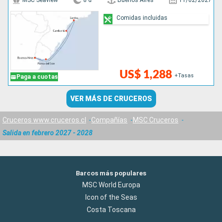
MSC Seaview
8 d
Buenos Aires
11/02/2027
Comidas incluidas
US$ 1,288
+Tasas
Paga a cuotas
VER MÁS DE CRUCEROS
Cruceros www.cruceros.cl
Compañías
MSC Cruceros
Salida en febrero 2027 - 2028
Barcos más populares
MSC World Europa
Icon of the Seas
Costa Toscana