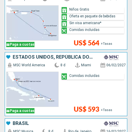
Niños Gratis
Oferta en paquete de bebidas
Sin visa americana*
Comidas incluidas
US$ 564
+Tasas
Paga a cuotas
ESTADOS UNIDOS, REPÚBLICA DOMINICANA, PUERTO RICO, BAHAMAS
MSC World America
8 d
Miami
06/02/2027
Comidas incluidas
US$ 593
+Tasas
Paga a cuotas
BRASIL
MSC Musica
8 d
Rio de Janeiro
16/02/2027