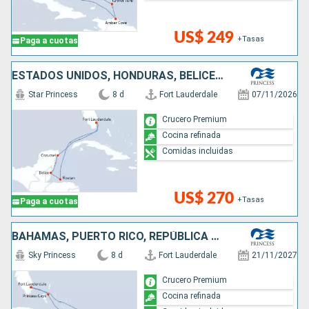
US$ 249
+Tasas
Paga a cuotas
ESTADOS UNIDOS, HONDURAS, BELICE, MÉXICO
Star Princess
8 d
Fort Lauderdale
07/11/2026
Crucero Premium
Cocina refinada
Comidas incluidas
US$ 270
+Tasas
Paga a cuotas
BAHAMAS, PUERTO RICO, REPÚBLICA DOMINICANA, ESTADOS UNIDOS
Sky Princess
8 d
Fort Lauderdale
21/11/2027
Crucero Premium
Cocina refinada