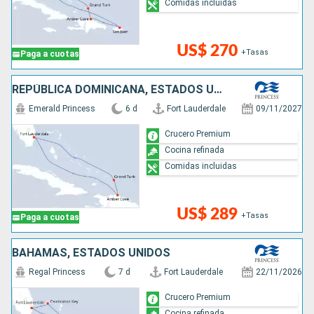
Comidas incluidas
US$ 270
+Tasas
Paga a cuotas
REPÚBLICA DOMINICANA, ESTADOS UNIDOS
Emerald Princess
6 d
Fort Lauderdale
09/11/2027
Crucero Premium
Cocina refinada
Comidas incluidas
US$ 289
+Tasas
Paga a cuotas
BAHAMAS, ESTADOS UNIDOS
Regal Princess
7 d
Fort Lauderdale
22/11/2026
Crucero Premium
Cocina refinada