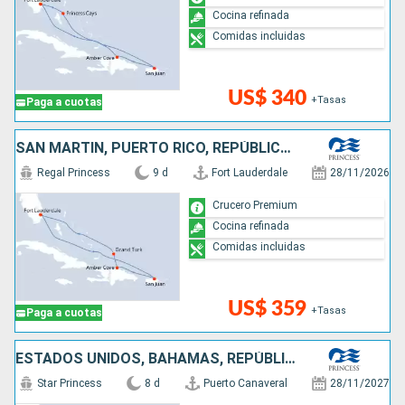
Cocina refinada
Comidas incluidas
US$ 340
+Tasas
Paga a cuotas
SAN MARTÍN, PUERTO RICO, REPÚBLICA DOMINICANA, ESTADOS UNIDOS
Regal Princess
9 d
Fort Lauderdale
28/11/2026
Crucero Premium
Cocina refinada
Comidas incluidas
US$ 359
+Tasas
Paga a cuotas
ESTADOS UNIDOS, BAHAMAS, REPÚBLICA DOMINICANA, PUERTO RICO
Star Princess
8 d
Puerto Canaveral
28/11/2027