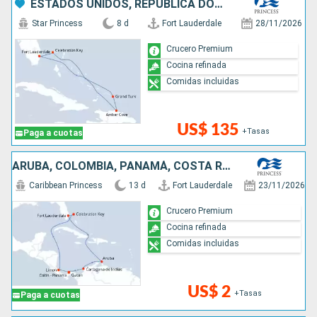
ESTADOS UNIDOS, REPÚBLICA DOMINICANA, BAHAMAS
Star Princess
8 d
Fort Lauderdale
28/11/2026
Crucero Premium
Cocina refinada
Comidas incluidas
US$ 135
+Tasas
Paga a cuotas
ARUBA, COLOMBIA, PANAMÁ, COSTA RICA, BAHAMAS, ESTADOS UNIDOS
Caribbean Princess
13 d
Fort Lauderdale
23/11/2026
Crucero Premium
Cocina refinada
Comidas incluidas
US$ 2
+Tasas
Paga a cuotas