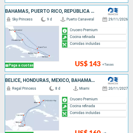
BAHAMAS, PUERTO RICO, REPÚBLICA DOMINICANA, ESTADOS UNIDOS
Sky Princess
9 d
Puerto Canaveral
29/11/2026
Crucero Premium
Cocina refinada
Comidas incluidas
US$ 143
+Tasas
Paga a cuotas
BELICE, HONDURAS, MÉXICO, BAHAMAS, ESTADOS UNIDOS
Regal Princess
8 d
Miami
20/11/2027
Crucero Premium
Cocina refinada
Comidas incluidas