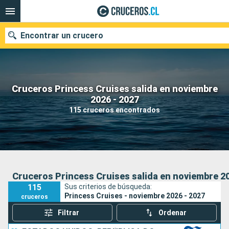
Encontrar un crucero
Cruceros Princess Cruises salida en noviembre
Nuestros destinos
2026 - 2027
115 cruceros encontrados
Fecha de salida
Puertos
Compañías
Buscar
Cruceros Princess Cruises salida en noviembre 20
115
Sus criterios de búsqueda:
Princess Cruises - noviembre 2026 - 2027
cruceros
Filtrar
Ordenar