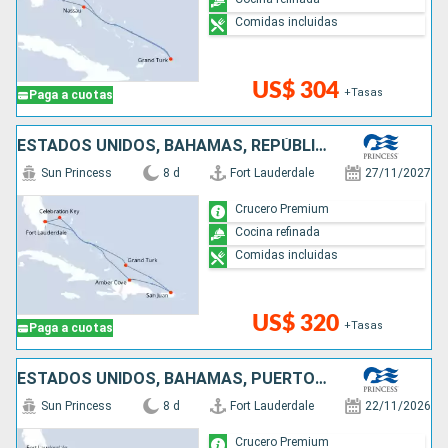
Comidas incluidas
US$ 304
+Tasas
Paga a cuotas
ESTADOS UNIDOS, BAHAMAS, REPÚBLICA DOMINICANA, PUERTO RICO
Sun Princess
8 d
Fort Lauderdale
27/11/2027
Crucero Premium
Cocina refinada
Comidas incluidas
US$ 320
+Tasas
Paga a cuotas
ESTADOS UNIDOS, BAHAMAS, PUERTO RICO, REPÚBLICA DOMINICANA
Sun Princess
8 d
Fort Lauderdale
22/11/2026
Crucero Premium