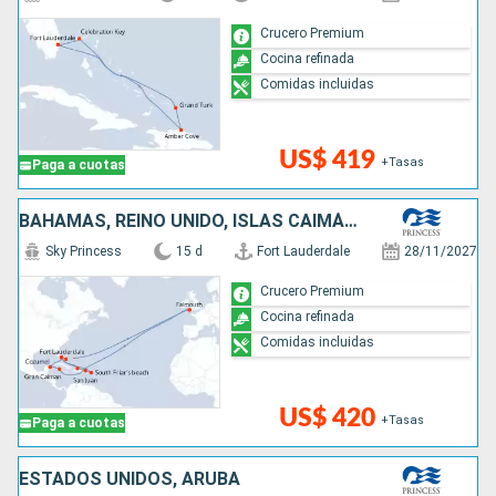
Crucero Premium
Cocina refinada
Comidas incluidas
US$ 419
+Tasas
Paga a cuotas
BAHAMAS, REINO UNIDO, ISLAS CAIMÁN, MÉXICO, ESTADOS UNIDOS, PUERTO RICO, REPÚBLICA DOMINICANA
Sky Princess
15 d
Fort Lauderdale
28/11/2027
Crucero Premium
Cocina refinada
Comidas incluidas
US$ 420
+Tasas
Paga a cuotas
ESTADOS UNIDOS, ARUBA