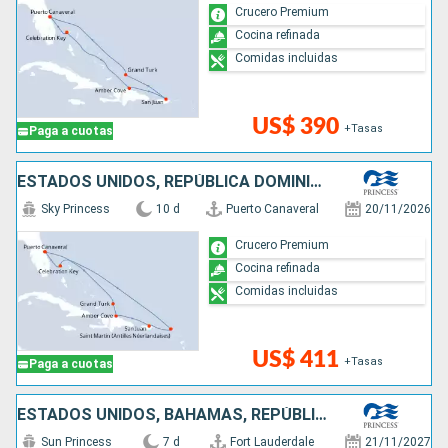
Crucero Premium
Cocina refinada
Comidas incluidas
US$ 390
+Tasas
Paga a cuotas
ESTADOS UNIDOS, REPÚBLICA DOMINICANA, PUERTO RICO, SAN MARTÍN, BAHAMAS
Sky Princess
10 d
Puerto Canaveral
20/11/2026
Crucero Premium
Cocina refinada
Comidas incluidas
US$ 411
+Tasas
Paga a cuotas
ESTADOS UNIDOS, BAHAMAS, REPÚBLICA DOMINICANA
Sun Princess
7 d
Fort Lauderdale
21/11/2027