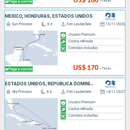
US$ 160
+Tasas
Paga a cuotas
MÉXICO, HONDURAS, ESTADOS UNIDOS
Sun Princess
8 d
Fort Lauderdale
15/11/2026
Crucero Premium
Cocina refinada
Comidas incluidas
US$ 170
+Tasas
Paga a cuotas
ESTADOS UNIDOS, REPÚBLICA DOMINICANA, PUERTO RICO
Sky Princess
8 d
Fort Lauderdale
14/11/2027
Crucero Premium
Cocina refinada
Comidas incluidas