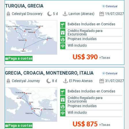
TURQUÍA, GRECIA
Celestyal Discovery
5 d
Lavrion (Atenas)
19/07/2027
Bebidas Incluidas en Comidas
Crédito Regalado para
Excursiones
Propinas incluidas
Wifi incluido
US$ 390
+Tasas
Paga a cuotas
GRECIA, CROACIA, MONTENEGRO, ITALIA
Celestyal Journey
8 d
El Pireo Atenas
31/07/2027
Bebidas Incluidas en Comidas
Crédito Regalado para
Excursiones
Propinas incluidas
Wifi incluido
US$ 875
+Tasas
Paga a cuotas