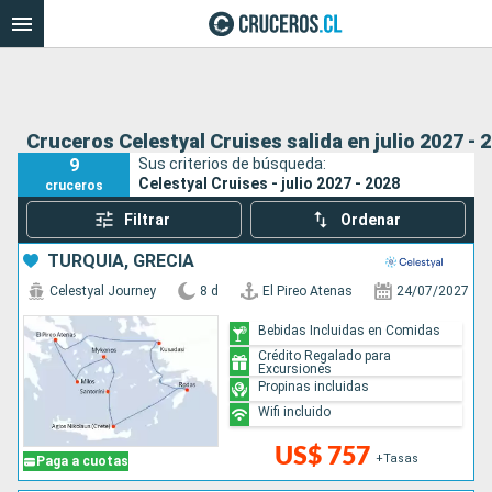
Cruceros Celestyal Cruises salida en julio 2027 - 
9
Sus criterios de búsqueda:
Celestyal Cruises - julio 2027 - 2028
cruceros
Filtrar
Ordenar
TURQUÍA, GRECIA
Celestyal Journey
8 d
El Pireo Atenas
24/07/2027
Bebidas Incluidas en Comidas
Crédito Regalado para
Excursiones
Propinas incluidas
Wifi incluido
US$ 757
+Tasas
Paga a cuotas