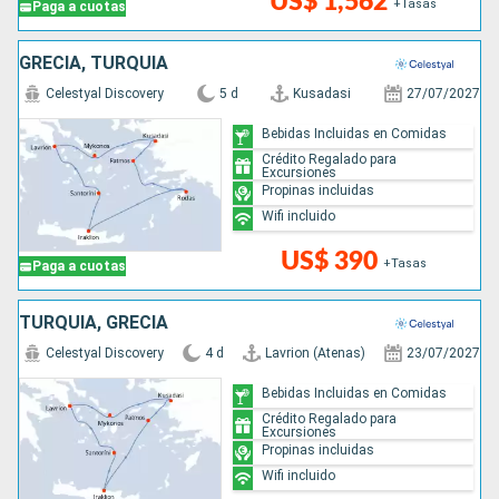
US$ 1,562
+Tasas
Paga a cuotas
GRECIA, TURQUÍA
Celestyal Discovery
5 d
Kusadasi
27/07/2027
Bebidas Incluidas en Comidas
Crédito Regalado para
Excursiones
Propinas incluidas
Wifi incluido
US$ 390
+Tasas
Paga a cuotas
TURQUÍA, GRECIA
Celestyal Discovery
4 d
Lavrion (Atenas)
23/07/2027
Bebidas Incluidas en Comidas
Crédito Regalado para
Excursiones
Propinas incluidas
Wifi incluido