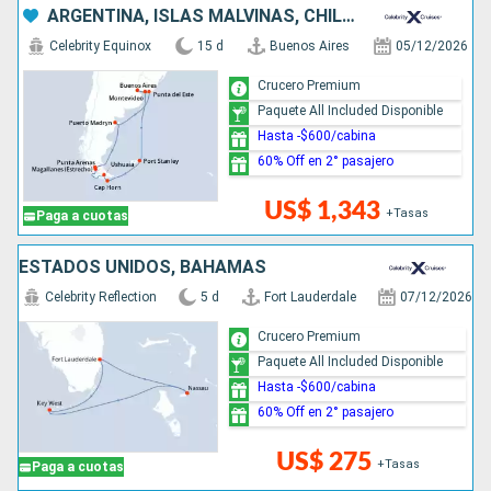
ARGENTINA, ISLAS MALVINAS, CHILE, URUGUAY
Celebrity Equinox
15 d
Buenos Aires
05/12/2026
Crucero Premium
Paquete All Included Disponible
Hasta -$600/cabina
60% Off en 2° pasajero
US$ 1,343
+Tasas
Paga a cuotas
ESTADOS UNIDOS, BAHAMAS
Celebrity Reflection
5 d
Fort Lauderdale
07/12/2026
Crucero Premium
Paquete All Included Disponible
Hasta -$600/cabina
60% Off en 2° pasajero
US$ 275
+Tasas
Paga a cuotas