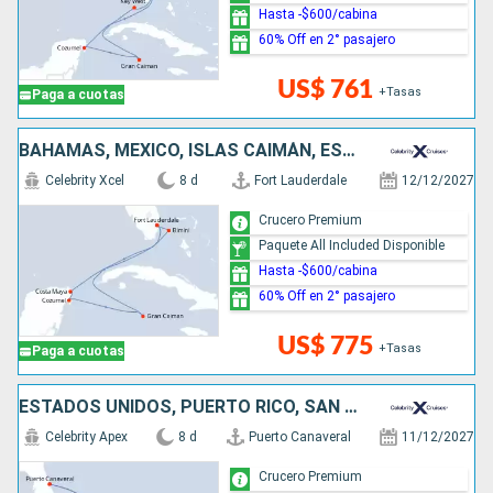
Hasta -$600/cabina
60% Off en 2° pasajero
US$ 761
+Tasas
Paga a cuotas
BAHAMAS, MÉXICO, ISLAS CAIMÁN, ESTADOS UNIDOS
Celebrity Xcel
8 d
Fort Lauderdale
12/12/2027
Crucero Premium
Paquete All Included Disponible
Hasta -$600/cabina
60% Off en 2° pasajero
US$ 775
+Tasas
Paga a cuotas
ESTADOS UNIDOS, PUERTO RICO, SAN MARTÍN
Celebrity Apex
8 d
Puerto Canaveral
11/12/2027
Crucero Premium