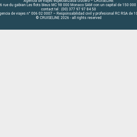
Agencia de viajes especializada crucero – CRUISELINE
6 rue du gabian Les flots bleus MC 98 000 Monaco SAM con un capital de 150 000
contact tel : (00) 377 97 97 84 50
gencia de viajes n° 006 02 0007 – Responsabilidad civil y profesional RC RSA de
© CRUISELINE 2026 - all rights reserved