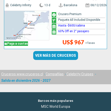
Celebrity Infinity
13 d
Barcelona
08/12/2026
Crucero Premium
Paquete All Included Disponible
Hasta -$600/cabina
60% Off en 2° pasajero
US$ 967
+Tasas
Paga a cuotas
VER MÁS DE CRUCEROS
Cruceros www.cruceros.cl
Compañías
Celebrity Cruises
Salida en diciembre 2026 - 2027
Barcos más populares
MSC World Europa