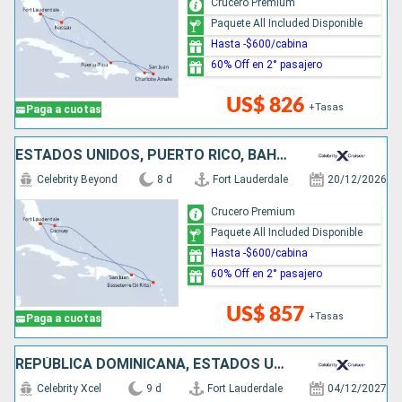
Crucero Premium
Paquete All Included Disponible
Hasta -$600/cabina
60% Off en 2° pasajero
US$ 826
+Tasas
Paga a cuotas
ESTADOS UNIDOS, PUERTO RICO, BAHAMAS
Celebrity Beyond
8 d
Fort Lauderdale
20/12/2026
Crucero Premium
Paquete All Included Disponible
Hasta -$600/cabina
60% Off en 2° pasajero
US$ 857
+Tasas
Paga a cuotas
REPÚBLICA DOMINICANA, ESTADOS UNIDOS, ANTIGUA Y BARBUDA, SAN MARTÍN
Celebrity Xcel
9 d
Fort Lauderdale
04/12/2027