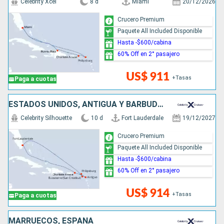
Celebrity Xcel
8 d
Miami
20/12/2026
Crucero Premium
Paquete All Included Disponible
Hasta -$600/cabina
60% Off en 2° pasajero
US$ 911
+Tasas
Paga a cuotas
ESTADOS UNIDOS, ANTIGUA Y BARBUDA, SAN MARTÍN
Celebrity Silhouette
10 d
Fort Lauderdale
19/12/2027
Crucero Premium
Paquete All Included Disponible
Hasta -$600/cabina
60% Off en 2° pasajero
US$ 914
+Tasas
Paga a cuotas
MARRUECOS, ESPAÑA