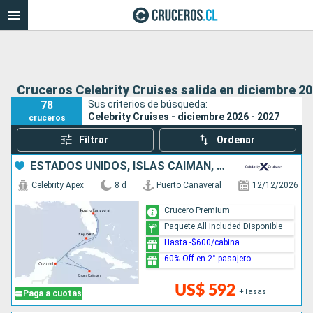
Cruceros Celebrity Cruises salida en diciembre 20
78
Sus criterios de búsqueda:
Celebrity Cruises - diciembre 2026 - 2027
cruceros
Filtrar
Ordenar
ESTADOS UNIDOS, ISLAS CAIMÁN, MÉXICO
Celebrity Apex
8 d
Puerto Canaveral
12/12/2026
Crucero Premium
Paquete All Included Disponible
Hasta -$600/cabina
60% Off en 2° pasajero
US$ 592
+Tasas
Paga a cuotas