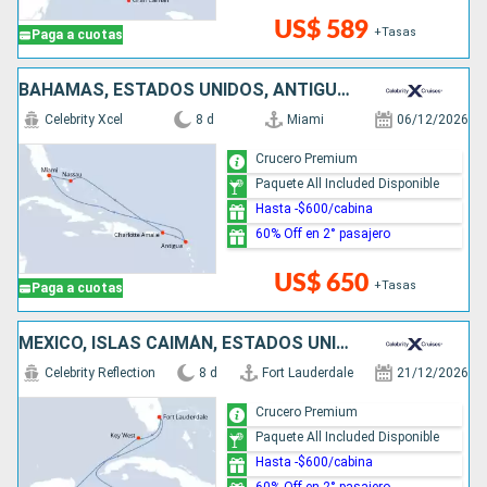
US$ 589
+Tasas
Paga a cuotas
BAHAMAS, ESTADOS UNIDOS, ANTIGUA Y BARBUDA
Celebrity Xcel
8 d
Miami
06/12/2026
Crucero Premium
Paquete All Included Disponible
Hasta -$600/cabina
60% Off en 2° pasajero
US$ 650
+Tasas
Paga a cuotas
MÉXICO, ISLAS CAIMÁN, ESTADOS UNIDOS
Celebrity Reflection
8 d
Fort Lauderdale
21/12/2026
Crucero Premium
Paquete All Included Disponible
Hasta -$600/cabina
60% Off en 2° pasajero