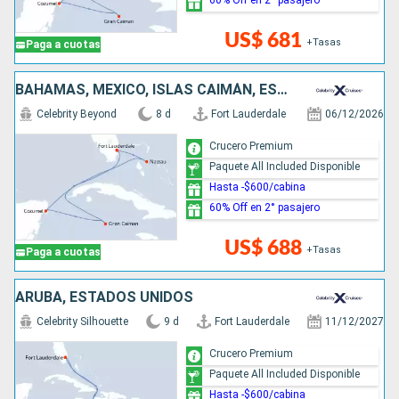
US$ 681
+Tasas
Paga a cuotas
BAHAMAS, MÉXICO, ISLAS CAIMÁN, ESTADOS UNIDOS
Celebrity Beyond
8 d
Fort Lauderdale
06/12/2026
Crucero Premium
Paquete All Included Disponible
Hasta -$600/cabina
60% Off en 2° pasajero
US$ 688
+Tasas
Paga a cuotas
ARUBA, ESTADOS UNIDOS
Celebrity Silhouette
9 d
Fort Lauderdale
11/12/2027
Crucero Premium
Paquete All Included Disponible
Hasta -$600/cabina