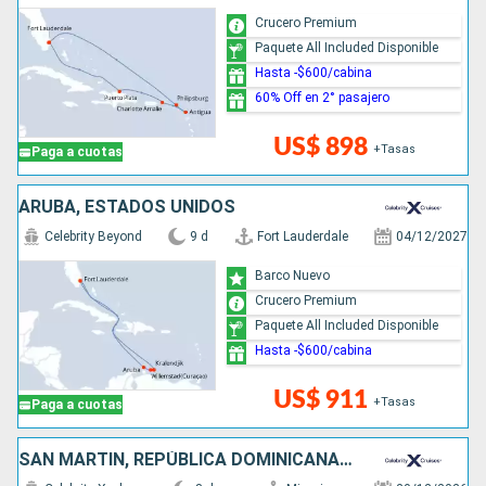
Crucero Premium
Paquete All Included Disponible
Hasta -$600/cabina
60% Off en 2° pasajero
US$ 898
+Tasas
Paga a cuotas
ARUBA, ESTADOS UNIDOS
Celebrity Beyond
9 d
Fort Lauderdale
04/12/2027
Barco Nuevo
Crucero Premium
Paquete All Included Disponible
Hasta -$600/cabina
US$ 911
+Tasas
Paga a cuotas
SAN MARTÍN, REPÚBLICA DOMINICANA, ESTADOS UNIDOS