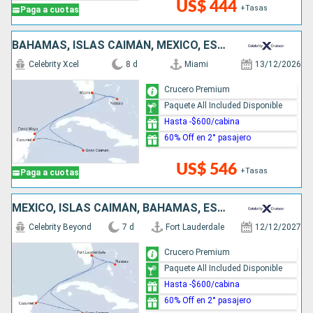
US$ 444
+Tasas
Paga a cuotas
BAHAMAS, ISLAS CAIMÁN, MÉXICO, ESTADOS UNIDOS
Celebrity Xcel
8 d
Miami
13/12/2026
Crucero Premium
Paquete All Included Disponible
Hasta -$600/cabina
60% Off en 2° pasajero
US$ 546
+Tasas
Paga a cuotas
MÉXICO, ISLAS CAIMÁN, BAHAMAS, ESTADOS UNIDOS
Celebrity Beyond
7 d
Fort Lauderdale
12/12/2027
Crucero Premium
Paquete All Included Disponible
Hasta -$600/cabina
60% Off en 2° pasajero