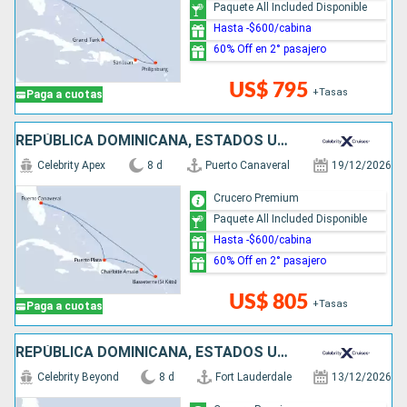
Paquete All Included Disponible
Hasta -$600/cabina
60% Off en 2° pasajero
US$ 795
+Tasas
Paga a cuotas
REPÚBLICA DOMINICANA, ESTADOS UNIDOS
Celebrity Apex
8 d
Puerto Canaveral
19/12/2026
Crucero Premium
Paquete All Included Disponible
Hasta -$600/cabina
60% Off en 2° pasajero
US$ 805
+Tasas
Paga a cuotas
REPÚBLICA DOMINICANA, ESTADOS UNIDOS, PUERTO RICO, BAHAMAS
Celebrity Beyond
8 d
Fort Lauderdale
13/12/2026