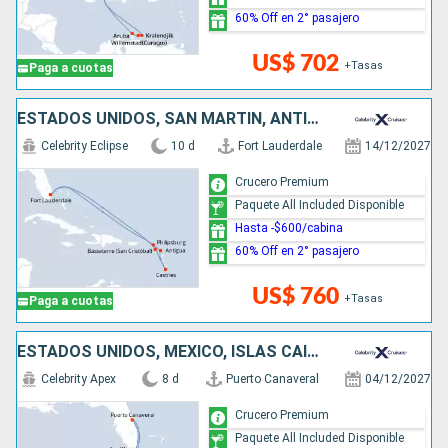
60% Off en 2° pasajero
US$ 702
+Tasas
Paga a cuotas
ESTADOS UNIDOS, SAN MARTÍN, ANTIGUA Y BARBUDA, SANTA LUCIA
Celebrity Eclipse
10 d
Fort Lauderdale
14/12/2027
Crucero Premium
Paquete All Included Disponible
Hasta -$600/cabina
60% Off en 2° pasajero
US$ 760
+Tasas
Paga a cuotas
ESTADOS UNIDOS, MÉXICO, ISLAS CAIMÁN
Celebrity Apex
8 d
Puerto Canaveral
04/12/2027
Crucero Premium
Paquete All Included Disponible