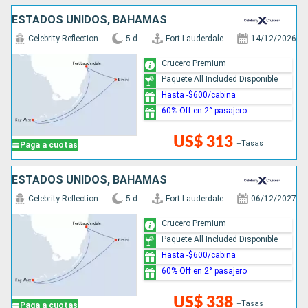
ESTADOS UNIDOS, BAHAMAS
Celebrity Reflection
5 d
Fort Lauderdale
14/12/2026
Crucero Premium
Paquete All Included Disponible
Hasta -$600/cabina
60% Off en 2° pasajero
US$ 313
+Tasas
Paga a cuotas
ESTADOS UNIDOS, BAHAMAS
Celebrity Reflection
5 d
Fort Lauderdale
06/12/2027
Crucero Premium
Paquete All Included Disponible
Hasta -$600/cabina
60% Off en 2° pasajero
US$ 338
+Tasas
Paga a cuotas