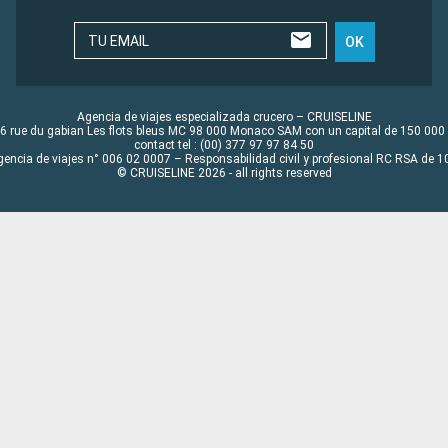
TU EMAIL
OK
Agencia de viajes especializada crucero – CRUISELINE
6 rue du gabian Les flots bleus MC 98 000 Monaco SAM con un capital de 150 000
contact tel : (00) 377 97 97 84 50
gencia de viajes n° 006 02 0007 – Responsabilidad civil y profesional RC RSA de
© CRUISELINE 2026 - all rights reserved