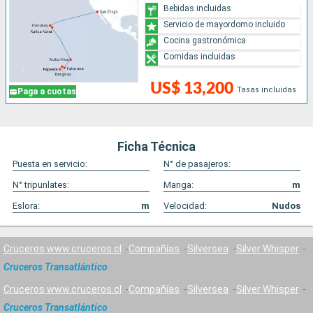
Bebidas incluidas
Servicio de mayordomo incluido
Cocina gastronómica
Comidas incluidas
US$ 13,200
Tasas incluidas
Paga a cuotas
Ficha Técnica
Puesta en servicio:
N° de pasajeros:
N° tripunlates:
Manga:
m
Eslora:
m
Velocidad:
Nudos
Cruceros www.cruceros.cl
Compañías
Silversea
Silver Whisper
Cruceros Transatlántico
Cruceros www.cruceros.cl
Compañías
Silversea
Silver Whisper
Cruceros Transatlántico