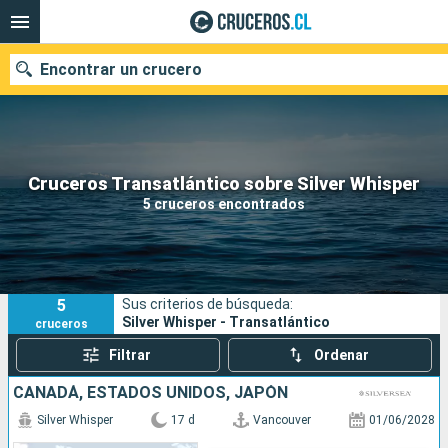
Encontrar un crucero
Nuestros destinos
Cruceros Transatlántico sobre Silver Whisper
5 cruceros encontrados
Fecha de salida
Puertos
Compañías
5
Sus criterios de búsqueda:
Buscar
Silver Whisper - Transatlántico
cruceros
Filtrar
Ordenar
CANADÁ, ESTADOS UNIDOS, JAPÓN
Silver Whisper
17 d
Vancouver
01/06/2028