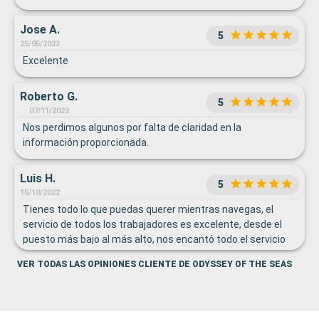
Jose A.
5
25/05/2023
Excelente
Roberto G.
5
07/11/2022
Nos perdimos algunos por falta de claridad en la
información proporcionada.
Luis H.
5
15/10/2022
Tienes todo lo que puedas querer mientras navegas, el
servicio de todos los trabajadores es excelente, desde el
puesto más bajo al más alto, nos encantó todo el servicio
entregado, sobre todo la implementación del lavado de
VER TODAS LAS OPINIONES CLIENTE DE ODYSSEY OF THE SEAS
manos con unos anfitriones excelentes " washy washy"
quedamos encantados. Nos habría gustado que los shows
en el teatro fueran más circenses, y no tanto de canto,
cómo en otras compañías, pero en general todo excelente.