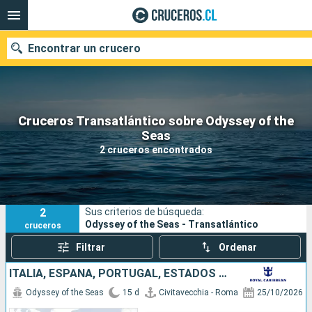
Encontrar un crucero
Cruceros Transatlántico sobre Odyssey of the
Nuestros destinos
Seas
2 cruceros encontrados
Fecha de salida
Puertos
Compañías
2
Sus criterios de búsqueda:
Buscar
Odyssey of the Seas - Transatlántico
cruceros
Filtrar
Ordenar
ITALIA, ESPAÑA, PORTUGAL, ESTADOS UNIDOS
Odyssey of the Seas
15 d
Civitavecchia - Roma
25/10/2026