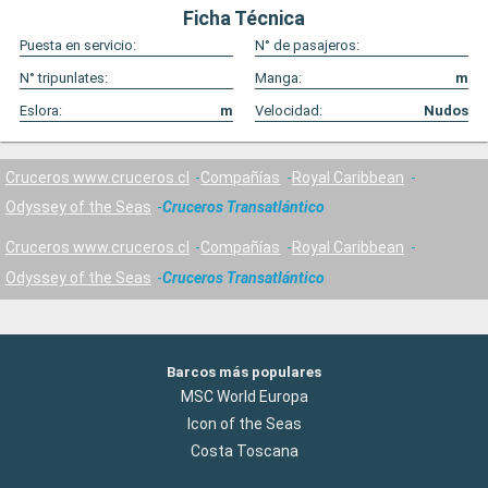
Ficha Técnica
Puesta en servicio:
N° de pasajeros:
N° tripunlates:
Manga:
m
Eslora:
m
Velocidad:
Nudos
Cruceros www.cruceros.cl
Compañías
Royal Caribbean
Odyssey of the Seas
Cruceros Transatlántico
Cruceros www.cruceros.cl
Compañías
Royal Caribbean
Odyssey of the Seas
Cruceros Transatlántico
Barcos más populares
MSC World Europa
Icon of the Seas
Costa Toscana