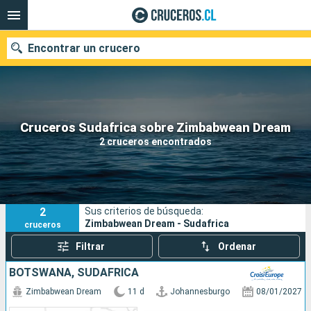
Encontrar un crucero
Nuestros destinos
Cruceros Sudafrica sobre Zimbabwean Dream
2 cruceros encontrados
Fecha de salida
Puertos
Compañías
2
Sus criterios de búsqueda:
Buscar
Zimbabwean Dream - Sudafrica
cruceros
Filtrar
Ordenar
BOTSWANA, SUDAFRICA
Zimbabwean Dream
11 d
Johannesburgo
08/01/2027