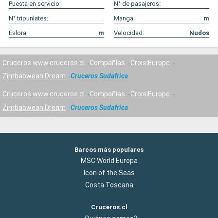
Puesta en servicio:
N° de pasajeros:
N° tripunlates:
Manga:
m
Eslora:
m
Velocidad:
Nudos
Cruceros www.cruceros.cl
Compañías
CroisiEurope
Zimbabwean Dream
Cruceros Sudafrica
Cruceros www.cruceros.cl
Compañías
CroisiEurope
Zimbabwean Dream
Cruceros Sudafrica
Barcos más populares
MSC World Europa
Icon of the Seas
Costa Toscana
Cruceros.cl