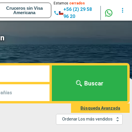
Estamos
cerrados
Cruceros sin Visa
+56 (2) 29 58
Americana
96 20
un
Buscar
añías
Búsqueda Avanzada
Ordenar Los más vendidos