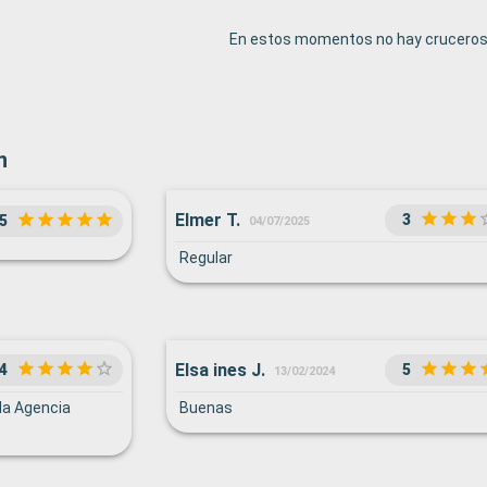
En estos momentos no hay cruceros 
n
Elmer T.
3
5
04/07/2025
Regular
Elsa ines J.
4
5
13/02/2024
 la Agencia
Buenas