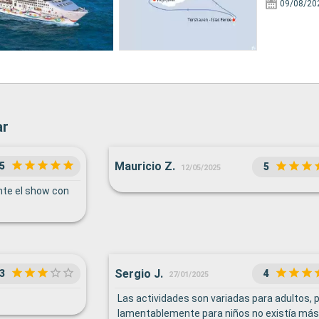
09/08/20
ar
Mauricio Z.
5
5
12/05/2025
nte el show con
Sergio J.
3
4
27/01/2025
Las actividades son variadas para adultos, 
lamentablemente para niños no existía más