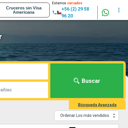
Estamos
cerrados
Cruceros sin Visa
+56 (2) 29 58
Americana
96 20
r
Buscar
añías
Búsqueda Avanzada
Ordenar Los más vendidos