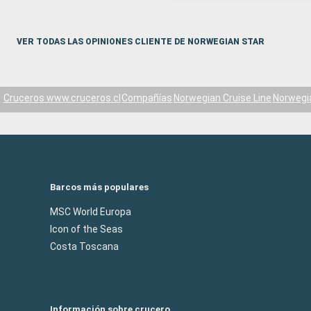
VER TODAS LAS OPINIONES CLIENTE DE NORWEGIAN STAR
Cruceros www.cruceros.cl
Compañías
Norwegian Cruise Line
Norwegi
Barcos más populares
MSC World Europa
Icon of the Seas
Costa Toscana
Información sobre crucero