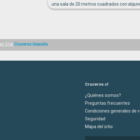
una sala de 20 metros cuadrados con algun
juguetes en el suelo. Sólo para niños mayor
3 años había un servicio de cuidador, por lo 
los padres con niños menores de esa edad s
recomienda no viajar con ellos.
an Star
Cruceros Islandia
Cruceros.cl
¿Quiénes somos?
Preguntas frecuentes
Condiciones generales de 
Seguridad
Mapa del sitio