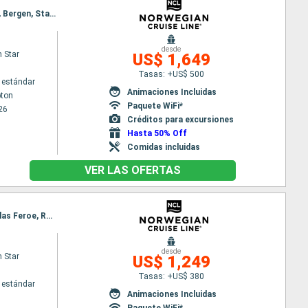
Itinerario : Southampton, Edimbourg, Invergordon, Reykjavik, Isafjordur - Islande, Akureyri, Maloy, Bergen, Stavanger, Southampton
desde
 Star
US$ 1,649
Tasas: +US$ 500
 estándar
Animaciones Incluidas
ton
Paquete WiFi*
26
Créditos para excursiones
Hasta 50% Off
Comidas incluidas
VER LAS OFERTAS
Itinerario : Reykjavik, Grundarfjordur, Akureyri, Isafjordur - Islande, Seydisfjordhur, Torshaven - Islas Feroe, Reykjavik
desde
 Star
US$ 1,249
Tasas: +US$ 380
 estándar
Animaciones Incluidas
Paquete WiFi*