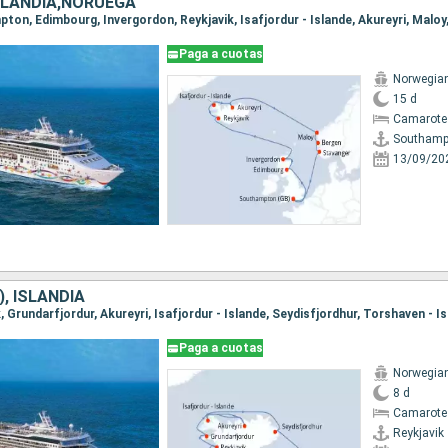
ISLANDIA,NORUEGA
Paga a cuotas
Norwegian
15 d
Camarote
Southamp
13/09/20
), ISLANDIA
Paga a cuotas
Norwegian
8 d
Camarote
Reykjavik