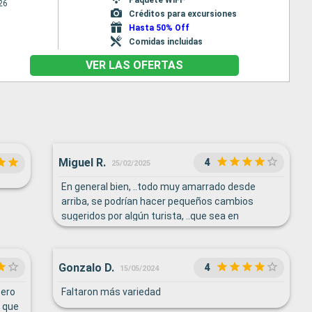
26
Créditos para excursiones
Hasta 50% Off
Comidas incluidas
VER LAS OFERTAS
Miguel R.
4
25/02/2025
En general bien, ..todo muy amarrado desde
arriba, se podrían hacer pequeños cambios
sugeridos por algún turista, ..que sea en
beneficio del viaje y hasta novedoso para
muchos, dada la diversidad de los orígenes de los
pasajeros.
Gonzalo D.
4
15/05/2024
pero
Faltaron más variedad
 que