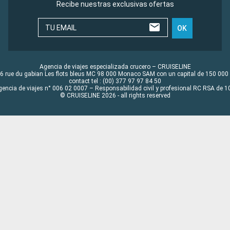
Recibe nuestras exclusivas ofertas
TU EMAIL
OK
Agencia de viajes especializada crucero – CRUISELINE
6 rue du gabian Les flots bleus MC 98 000 Monaco SAM con un capital de 150 000
contact tel : (00) 377 97 97 84 50
gencia de viajes n° 006 02 0007 – Responsabilidad civil y profesional RC RSA de
© CRUISELINE 2026 - all rights reserved