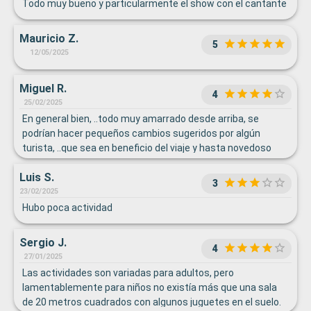
Todo muy bueno y particularmente el show con el cantante
Mauricio Z.
5
12/05/2025
Miguel R.
4
25/02/2025
En general bien, ..todo muy amarrado desde arriba, se
podrían hacer pequeños cambios sugeridos por algún
turista, ..que sea en beneficio del viaje y hasta novedoso
para muchos, dada la diversidad de los orígenes de los
Luis S.
pasajeros.
3
23/02/2025
Hubo poca actividad
Sergio J.
4
27/01/2025
Las actividades son variadas para adultos, pero
lamentablemente para niños no existía más que una sala
de 20 metros cuadrados con algunos juguetes en el suelo.