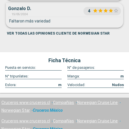
Sólo para niños mayores de 3 años había un servicio de
Gonzalo D.
cuidador, por lo que los padres con niños menores de esa
4
edad se les recomienda no viajar con ellos.
15/05/2024
Faltaron más variedad
VER TODAS LAS OPINIONES CLIENTE DE NORWEGIAN STAR
Ficha Técnica
Puesta en servicio:
N° de pasajeros:
N° tripunlates:
Manga:
m
Eslora:
m
Velocidad:
Nudos
Cruceros www.cruceros.cl
Compañías
Norwegian Cruise Line
Norwegian Star
Cruceros México
Cruceros www.cruceros.cl
Compañías
Norwegian Cruise Line
Norwegian Star
Cruceros México