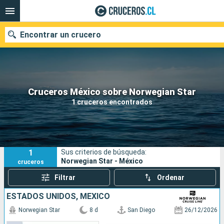
Encontrar un crucero
Nuestros destinos
Cruceros México sobre Norwegian Star
1 cruceros encontrados
Fecha de salida
Puertos
Compañías
1
Sus criterios de búsqueda:
Buscar
Norwegian Star - México
cruceros
Filtrar
Ordenar
ESTADOS UNIDOS, MÉXICO
Norwegian Star
8 d
San Diego
26/12/2026