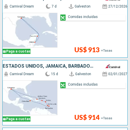
Carnival Dream
7 d
Galveston
27/12/2026
Comidas incluidas
US$ 913
+Tasas
Paga a cuotas
ESTADOS UNIDOS, JAMAICA, BARBADOS, SANTA LUCIA, ANTIGUA Y BARBUDA, PUERTO RICO, REPÚBLICA DOMINICANA
Carnival Dream
15 d
Galveston
02/01/2027
Comidas incluidas
US$ 914
+Tasas
Paga a cuotas