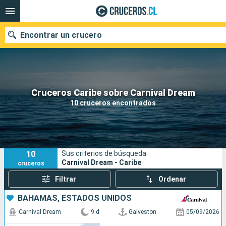
Encontrar un crucero
Nuestros destinos
Cruceros Caribe sobre Carnival Dream
10 cruceros encontrados
Fecha de salida
Puertos
Compañías
10
Sus criterios de búsqueda:
Buscar
Carnival Dream - Caribe
cruceros
Filtrar
Ordenar
BAHAMAS, ESTADOS UNIDOS
Carnival Dream
9 d
Galveston
05/09/2026