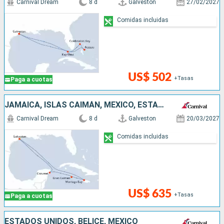
Carnival Dream
8 d
Galveston
27/02/2027
Comidas incluidas
US$ 502
+Tasas
Paga a cuotas
JAMAICA, ISLAS CAIMÁN, MÉXICO, ESTADOS UNIDOS
Carnival Dream
8 d
Galveston
20/03/2027
Comidas incluidas
US$ 635
+Tasas
Paga a cuotas
ESTADOS UNIDOS, BELICE, MÉXICO