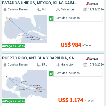
ESTADOS UNIDOS, MÉXICO, ISLAS CAIMÁN, JAMAICA
Carnival Dream
9 d
Galveston
19/12/2026
Comidas incluidas
US$ 984
+Tasas
Paga a cuotas
PUERTO RICO, ANTIGUA Y BARBUDA, SAN MARTÍN, JAMAICA, ESTADOS UNIDOS
Carnival Dream
15 d
Galveston
17/10/2026
Comidas incluidas
US$ 1,174
+Tasas
Paga a cuotas