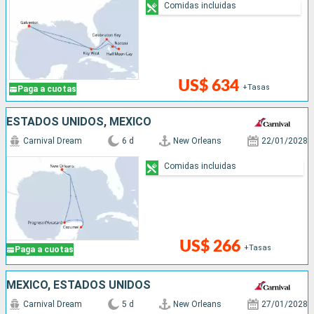
Comidas incluidas
US$ 634
+Tasas
Paga a cuotas
ESTADOS UNIDOS, MÉXICO
Carnival Dream
6 d
New Orleans
22/01/2028
Comidas incluidas
US$ 266
+Tasas
Paga a cuotas
MÉXICO, ESTADOS UNIDOS
Carnival Dream
5 d
New Orleans
27/01/2028