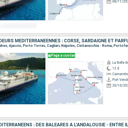
08/11/20
Paga a cuotas
La Belle 
12 d
Camarote 
Port Vend
20/10/20