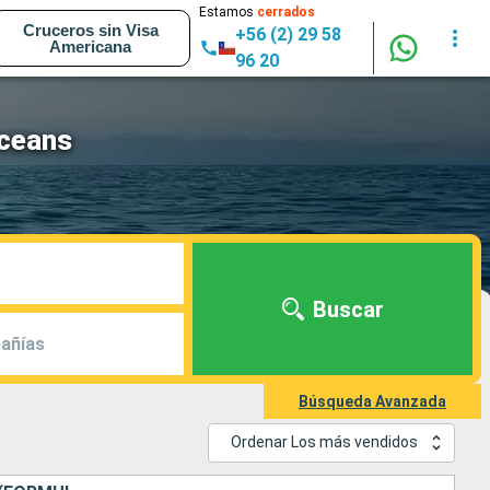
Estamos
cerrados
Cruceros sin Visa
+56 (2) 29 58
Americana
96 20
Oceans
Buscar
añías
Búsqueda Avanzada
Ordenar Los más vendidos