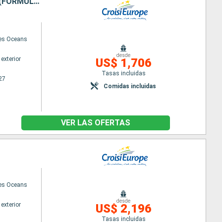
SPLENDEURS DE L'ART MAURESQUE - LES VILLES IMPÉRIALES DU MAROC (FORMULE PORT-PORT)
des Oceans
desde
exterior
US$ 1,706
Tasas incluidas
27
Comidas incluidas
VER LAS OFERTAS
des Oceans
desde
exterior
US$ 2,196
Tasas incluidas