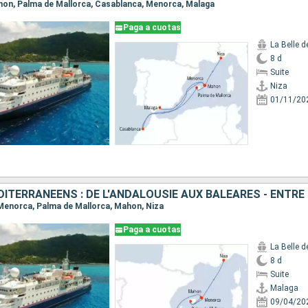
Mahon, Palma de Mallorca, Casablanca, Menorca, Malaga
Paga a cuotas
La Belle 
8 d
Suite
Niza
01/11/20
, Menorca, Palma de Mallorca, Mahon, Niza
Paga a cuotas
La Belle 
8 d
Suite
Malaga
09/04/20