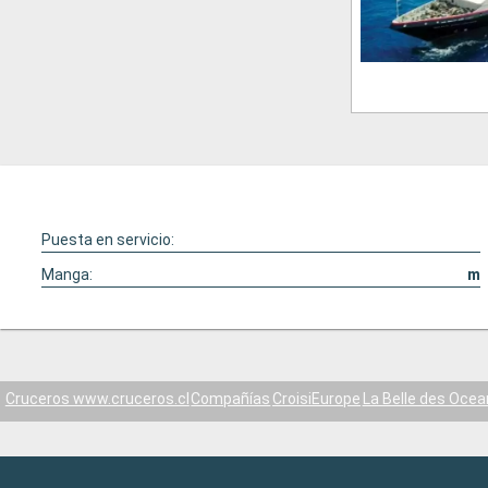
Puesta en servicio:
Manga:
m
Cruceros www.cruceros.cl
Compañías
CroisiEurope
La Belle des Ocea