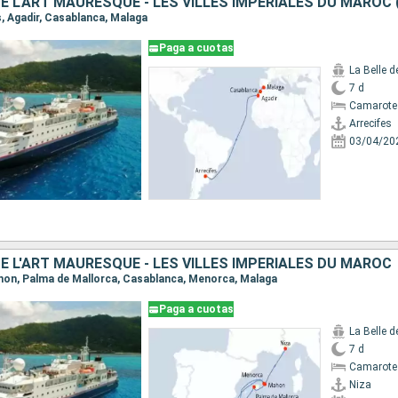
es, Agadir, Casablanca, Malaga
Paga a cuotas
La Belle 
7 d
Camarote 
Arrecifes
03/04/20
 L'ART MAURESQUE - LES VILLES IMPÉRIALES DU MAROC
Mahon, Palma de Mallorca, Casablanca, Menorca, Malaga
Paga a cuotas
La Belle 
7 d
Camarote 
Niza