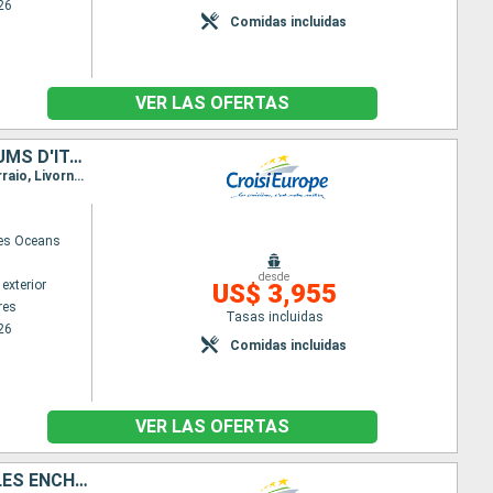
26
Comidas incluidas
VER LAS OFERTAS
ARTS & SPLENDEURS MÉDITERRANÉENNES : CORSE, SARDAIGNE ET PARFUMS D'ITALIE - ESCALES D'EXCEPTION DE NAPOLÉON AUX MÉDICIS : ROME, PISE, NAPLES, CASTELSARDO ET AJACCIO (FORMULE PORT-PORT)
Itinerario : Port Vendres, Ajaccio, Porto Torres, Cagliari, Nápoles, Civitavecchia - Roma, Portoferraio, Livorno, Niza
des Oceans
desde
exterior
US$ 3,955
res
Tasas incluidas
26
Comidas incluidas
VER LAS OFERTAS
HÉRITAGES MÉDITERRANÉENS : DES BALÉARES À L'ANDALOUSIE - ENTRE ÎLES ENCHANTERESSES ET JOYAUX MAURESQUES