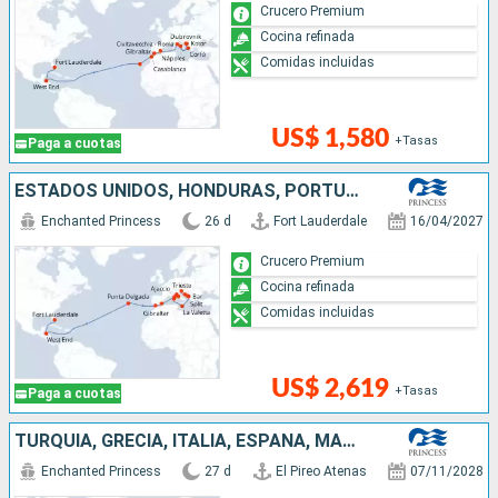
Crucero Premium
Cocina refinada
Comidas incluidas
US$ 1,580
+Tasas
Paga a cuotas
ESTADOS UNIDOS, HONDURAS, PORTUGAL, ESPAÑA, FRANCIA, ITALIA, MALTA, MONTENEGRO, CROACIA
Enchanted Princess
26 d
Fort Lauderdale
16/04/2027
Crucero Premium
Cocina refinada
Comidas incluidas
US$ 2,619
+Tasas
Paga a cuotas
TURQUÍA, GRECIA, ITALIA, ESPAÑA, MARRUECOS, HONDURAS, ESTADOS UNIDOS
Enchanted Princess
27 d
El Pireo Atenas
07/11/2028