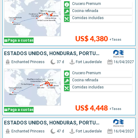
Crucero Premium
Cocina refinada
Comidas incluidas
US$ 4,380
+Tasas
Paga a cuotas
ESTADOS UNIDOS, HONDURAS, PORTUGAL, ESPAÑA, FRANCIA, MALTA, MONTENEGRO, CROACIA, ITALIA, GRECIA, TURQUÍA
Enchanted Princess
37 d
Fort Lauderdale
16/04/2027
Crucero Premium
Cocina refinada
Comidas incluidas
US$ 4,448
+Tasas
Paga a cuotas
ESTADOS UNIDOS, HONDURAS, PORTUGAL, ESPAÑA, FRANCIA, ITALIA, MALTA, CROACIA, MONTENEGRO, GRECIA, TURQUÍA
Enchanted Princess
47 d
Fort Lauderdale
16/04/2027