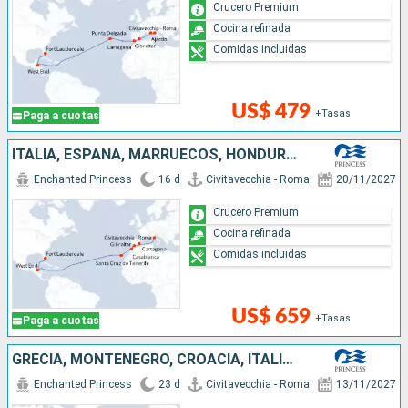
Crucero Premium
Cocina refinada
Comidas incluidas
US$ 479
+Tasas
Paga a cuotas
ITALIA, ESPAÑA, MARRUECOS, HONDURAS, ESTADOS UNIDOS
Enchanted Princess
16 d
Civitavecchia - Roma
20/11/2027
Crucero Premium
Cocina refinada
Comidas incluidas
US$ 659
+Tasas
Paga a cuotas
GRECIA, MONTENEGRO, CROACIA, ITALIA, ESPAÑA, MARRUECOS, HONDURAS, ESTADOS UNIDOS
Enchanted Princess
23 d
Civitavecchia - Roma
13/11/2027