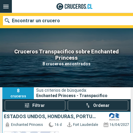
Encontrar un crucero
Cruceros Transpacifico sobre Enchanted
Nuestros destinos
Princess
8 cruceros encontrados
Fecha de salida
Puertos
Compañías
8
Sus criterios de búsqueda:
Buscar
Enchanted Princess - Transpacifico
cruceros
Filtrar
Ordenar
ESTADOS UNIDOS, HONDURAS, PORTUGAL, ESPAÑA, FRANCIA, ITALIA
Enchanted Princess
16 d
Fort Lauderdale
16/04/2027