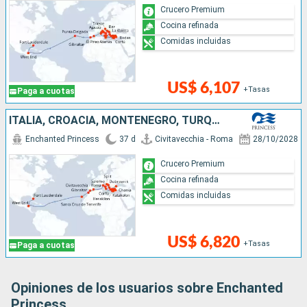
Crucero Premium
Cocina refinada
Comidas incluidas
US$ 6,107
+Tasas
Paga a cuotas
ITALIA, CROACIA, MONTENEGRO, TURQUÍA, GRECIA, ESPAÑA, MARRUECOS, HONDURAS, ESTADOS UNIDOS
Enchanted Princess
37 d
Civitavecchia - Roma
28/10/2028
Crucero Premium
Cocina refinada
Comidas incluidas
US$ 6,820
+Tasas
Paga a cuotas
Opiniones de los usuarios sobre Enchanted
Princess