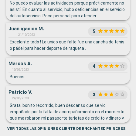
No puedo evaluar las actividades porque prácticamente no
asistí. En cuanto al servicio, hubo deficiencias en el servicio
del autoservicio. Poco personal para atender
especialmente a las horas de almuerzo y comida. Eché de
Juan igacion M.
menos sala de juegos y lectura que en otros barcos había.
5
Recuerden que un porcentaje importante de los pasajeros
21/10/2023
es de 3 y 4 edad.
Excelente todo ! Lo unico que falto fue una cancha de tenis
o pádel para hacer deporte de raqueta .
Marcos A.
4
10/09/2023
Buenas
Patricio V.
3
24/06/2023
Grata, bonito recorrido, buen descanso que se vio
empañado por la falta de acompañamiento en el momento
que me robaron mi pasaporte tarjetas de crédito y dinero y
donde me dejaron botado en Grecia.
VER TODAS LAS OPINIONES CLIENTE DE ENCHANTED PRINCESS