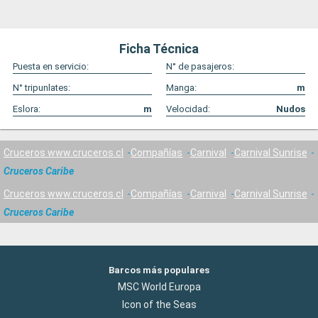
Ficha Técnica
Puesta en servicio:
N° de pasajeros:
N° tripunlates:
Manga:
m
Eslora:
m
Velocidad:
Nudos
Cruceros www.cruceros.cl
Compañías
Carnival
Carnival Sunrise
Cruceros Caribe
Cruceros www.cruceros.cl
Compañías
Carnival
Carnival Sunrise
Cruceros Caribe
Barcos más populares
MSC World Europa
Icon of the Seas