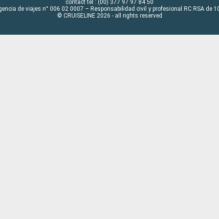
contact tel : (00) 377 97 97 84 50
gencia de viajes n° 006 02 0007 – Responsabilidad civil y profesional RC RSA de
© CRUISELINE 2026 - all rights reserved