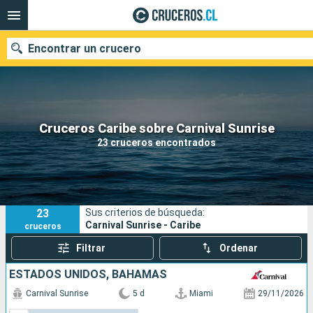
Encontrar un crucero
Nuestros destinos
Cruceros Caribe sobre Carnival Sunrise
23 cruceros encontrados
Fecha de salida
Puertos
Compañías
23
Sus criterios de búsqueda:
Buscar
Carnival Sunrise - Caribe
cruceros
Filtrar
Ordenar
ESTADOS UNIDOS, BAHAMAS
Carnival Sunrise
5 d
Miami
29/11/2026