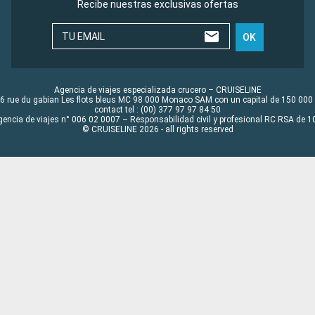
Recibe nuestras exclusivas ofertas
TU EMAIL
OK
Agencia de viajes especializada crucero – CRUISELINE
6 rue du gabian Les flots bleus MC 98 000 Monaco SAM con un capital de 150 000
contact tel : (00) 377 97 97 84 50
gencia de viajes n° 006 02 0007 – Responsabilidad civil y profesional RC RSA de
© CRUISELINE 2026 - all rights reserved