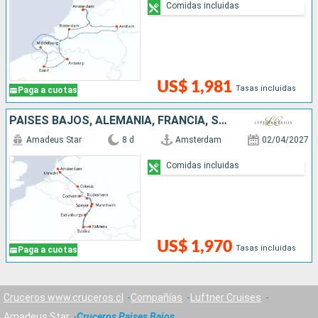
Comidas incluidas
US$ 1,981
Tasas incluidas
Paga a cuotas
PAISES BAJOS, ALEMANIA, FRANCIA, SUIZA
Amadeus Star
8 d
Amsterdam
02/04/2027
Comidas incluidas
US$ 1,970
Tasas incluidas
Paga a cuotas
Cruceros www.cruceros.cl
Compañías
Luftner Cruises
Amadeus Star
Cruceros Paises Bajos