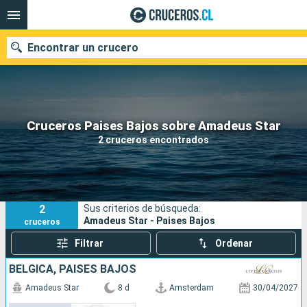
Encontrar un crucero
Nuestros destinos
Cruceros Paises Bajos sobre Amadeus Star
2 cruceros encontrados
Fecha de salida
Puertos
Compañías
2
Sus criterios de búsqueda:
Buscar
Amadeus Star - Paises Bajos
cruceros
Filtrar
Ordenar
BÉLGICA, PAISES BAJOS
Amadeus Star
8 d
Amsterdam
30/04/2027