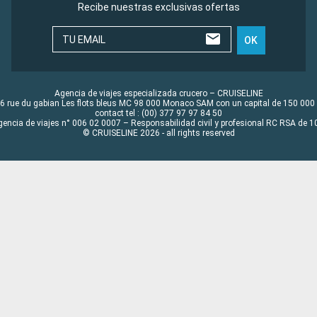
Recibe nuestras exclusivas ofertas
TU EMAIL
OK
Agencia de viajes especializada crucero – CRUISELINE
6 rue du gabian Les flots bleus MC 98 000 Monaco SAM con un capital de 150 000
contact tel : (00) 377 97 97 84 50
gencia de viajes n° 006 02 0007 – Responsabilidad civil y profesional RC RSA de
© CRUISELINE 2026 - all rights reserved