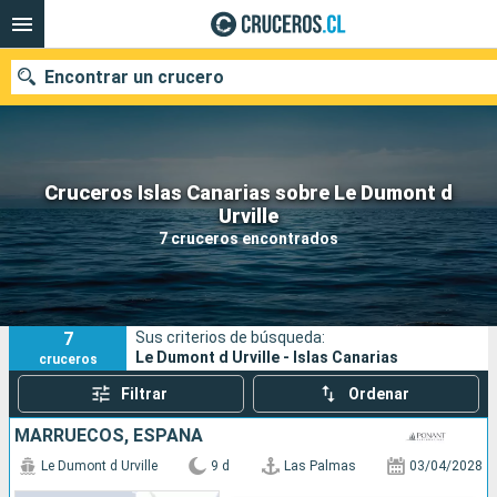
Encontrar un crucero
Cruceros Islas Canarias sobre Le Dumont d
Nuestros destinos
Urville
7 cruceros encontrados
Fecha de salida
Puertos
Compañías
7
Sus criterios de búsqueda:
Buscar
Le Dumont d Urville - Islas Canarias
cruceros
Filtrar
Ordenar
MARRUECOS, ESPAÑA
Le Dumont d Urville
9 d
Las Palmas
03/04/2028