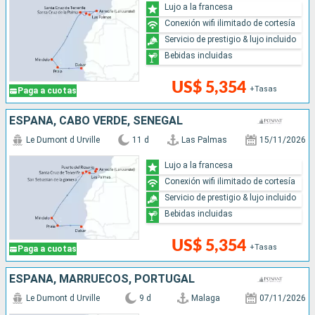
Lujo a la francesa
Conexión wifi ilimitado de cortesía
Servicio de prestigio & lujo incluido
Bebidas incluidas
US$ 5,354
+Tasas
Paga a cuotas
ESPAÑA, CABO VERDE, SENEGAL
Le Dumont d Urville
11 d
Las Palmas
15/11/2026
Lujo a la francesa
Conexión wifi ilimitado de cortesía
Servicio de prestigio & lujo incluido
Bebidas incluidas
US$ 5,354
+Tasas
Paga a cuotas
ESPAÑA, MARRUECOS, PORTUGAL
Le Dumont d Urville
9 d
Malaga
07/11/2026