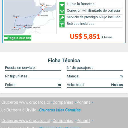
Lujo a la francesa
Conexión wifi ilimitado de cortesía
Servicio de prestigio & lujo incluido
Bebidas incluidas
US$ 5,851
+Tasas
Paga a cuotas
Ficha Técnica
Puesta en servicio:
N° de pasajeros:
N° tripunlates:
Manga:
m
Eslora:
m
Velocidad:
Nudos
Cruceros www.cruceros.cl
Compañías
Ponant
Le Dumont d Urville
Cruceros Islas Canarias
Cruceros www.cruceros.cl
Compañías
Ponant