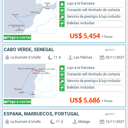
Lujo a la francesa
Conexión wifi ilimitado de cortesía
Servicio de prestigio & lujo incluido
Bebidas incluidas
US$ 5,454
+Tasas
Paga a cuotas
CABO VERDE, SENEGAL
Le Dumont d Urville
11 d
Las Palmas
25/11/2027
Lujo a la francesa
Conexión wifi ilimitado de cortesía
Servicio de prestigio & lujo incluido
Bebidas incluidas
US$ 5,686
+Tasas
Paga a cuotas
ESPAÑA, MARRUECOS, PORTUGAL
Le Dumont d Urville
11 d
Malaga
15/11/2027