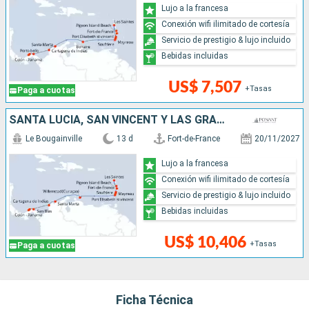
Lujo a la francesa
Conexión wifi ilimitado de cortesía
Servicio de prestigio & lujo incluido
Bebidas incluidas
US$ 7,507
+Tasas
Paga a cuotas
SANTA LUCIA, SAN VINCENT Y LAS GRANADINAS, COLOMBIA, PANAMÁ
Le Bougainville
13 d
Fort-de-France
20/11/2027
Lujo a la francesa
Conexión wifi ilimitado de cortesía
Servicio de prestigio & lujo incluido
Bebidas incluidas
US$ 10,406
+Tasas
Paga a cuotas
Ficha Técnica