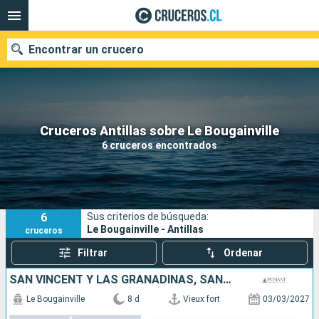
Encontrar un crucero
Nuestros destinos
Cruceros Antillas sobre Le Bougainville
6 cruceros encontrados
Fecha de salida
Puertos
Compañías
6
Sus criterios de búsqueda:
Buscar
Le Bougainville - Antillas
cruceros
Filtrar
Ordenar
SAN VINCENT Y LAS GRANADINAS, SANTA LUCIA, DOMINICA
Le Bougainville
8 d
Vieux fort
03/03/2027