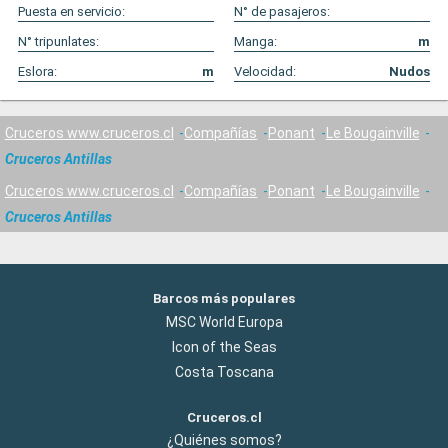
Puesta en servicio:
N° de pasajeros:
N° tripunlates:
Manga:
m
Eslora:
m
Velocidad:
Nudos
Cruceros www.cruceros.cl
Compañías
Ponant
Le Bougainville
Cruceros Antillas
Cruceros www.cruceros.cl
Compañías
Ponant
Le Bougainville
Cruceros Antillas
Barcos más populares
MSC World Europa
Icon of the Seas
Costa Toscana
Cruceros.cl
¿Quiénes somos?