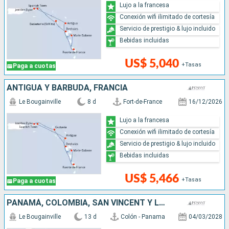
Lujo a la francesa
Conexión wifi ilimitado de cortesía
Servicio de prestigio & lujo incluido
Bebidas incluidas
US$ 5,040
+Tasas
Paga a cuotas
ANTIGUA Y BARBUDA, FRANCIA
Le Bougainville
8 d
Fort-de-France
16/12/2026
Lujo a la francesa
Conexión wifi ilimitado de cortesía
Servicio de prestigio & lujo incluido
Bebidas incluidas
US$ 5,466
+Tasas
Paga a cuotas
PANAMÁ, COLOMBIA, SAN VINCENT Y LAS GRANADINAS, SANTA LUCIA
Le Bougainville
13 d
Colón - Panama
04/03/2028