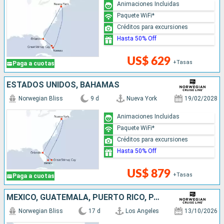
Animaciones Incluidas
Paquete WiFi*
Créditos para excursiones
Hasta 50% Off
US$ 629
+Tasas
Paga a cuotas
ESTADOS UNIDOS, BAHAMAS
Norwegian Bliss
9 d
Nueva York
19/02/2028
Animaciones Incluidas
Paquete WiFi*
Créditos para excursiones
Hasta 50% Off
US$ 879
+Tasas
Paga a cuotas
MÉXICO, GUATEMALA, PUERTO RICO, PANAMÁ, COLOMBIA, JAMAICA, ESTADOS UNIDOS
Norwegian Bliss
17 d
Los Angeles
13/10/2026