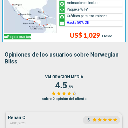
Animaciones Incluidas
Paquete WiFi*
Créditos para excursiones
Hasta 50% Off
US$ 1,029
+Tasas
Paga a cuotas
Opiniones de los usuarios sobre Norwegian
Bliss
VALORACIÓN MEDIA
4.5
/5
sobre 2 opinión del cliente
Renan C.
5
24/05/2025