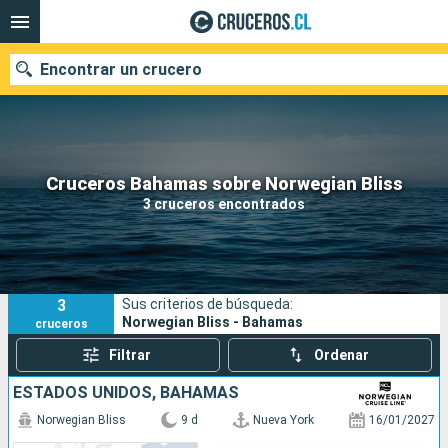
Encontrar un crucero
Nuestros destinos
Cruceros Bahamas sobre Norwegian Bliss
3 cruceros encontrados
Fecha de salida
Puertos
Compañías
3
Sus criterios de búsqueda:
Buscar
Norwegian Bliss - Bahamas
cruceros
Filtrar
Ordenar
ESTADOS UNIDOS, BAHAMAS
Norwegian Bliss
9 d
Nueva York
16/01/2027