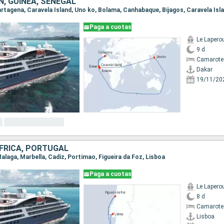
, GUINEA, SENEGAL
Paga a cuotas
Le Lapero
9 d
Camarote
Dakar
19/11/20
FRICA, PORTUGAL
 Malaga, Marbella, Cadiz, Portimao, Figueira da Foz, Lisboa
Paga a cuotas
Le Lapero
8 d
Camarote
Lisboa