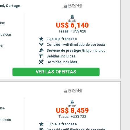
Itinerario : Dakar, Cartagena, Caravela Island, Uno ko, Bolama, Canhabaque, Bijagos, Caravela Island, Cartagena, Ile de Kéré, Dakar
desde
use
US$ 6,140
Tasas: +US$ 828
 balcón
Lujo a la francesa
Conexión wifi ilimitado de cortesía
26
Servicio de prestigio & lujo incluido
Bebidas incluidas
Comidas incluidas
VER LAS OFERTAS
desde
use
US$ 8,459
Tasas: +US$ 722
 balcón
Lujo a la francesa
Conexión wifi ilimitado de cortesía