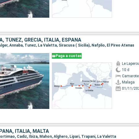
A, TÚNEZ, GRECIA, ITALIA, ESPAÑA
Alger, Annaba, Tunez, La Valetta, Siracusa ( Sicilia), Nafplio, El Pireo Atenas
Paga a cuotas
Le Lapero
10 d
Camarote
Malaga
01/11/20
AÑA, ITALIA, MALTA
 Portimao, Cadiz, Ibiza, Mahon, Alghero, Lipari, Trapani, La Valetta