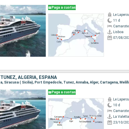
Paga a cuotas
Le Lapero
11 d
Camarote
Lisboa
07/08/20
, TÚNEZ, ALGERIA, ESPAÑA
Paga a cuotas
Le Lapero
10 d
Camarote
La Valetta
23/10/20