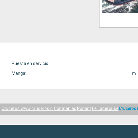
Puesta en servicio:
Manga:
m
Cruceros www.cruceros.cl
Compañías
Ponant
Le Laperouse
Cruceros 