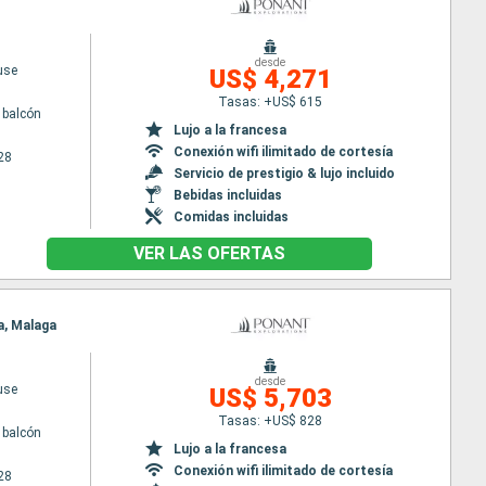
desde
use
US$ 4,271
Tasas: +US$ 615
 balcón
Lujo a la francesa
Conexión wifi ilimitado de cortesía
28
Servicio de prestigio & lujo incluido
Bebidas incluidas
Comidas incluidas
VER LAS OFERTAS
la, Malaga
desde
use
US$ 5,703
Tasas: +US$ 828
 balcón
Lujo a la francesa
Conexión wifi ilimitado de cortesía
28