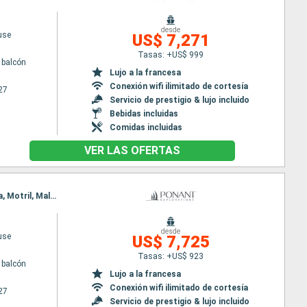
desde
use
US$ 7,271
Tasas: +US$ 999
 balcón
Lujo a la francesa
Conexión wifi ilimitado de cortesía
27
Servicio de prestigio & lujo incluido
Bebidas incluidas
Comidas incluidas
VER LAS OFERTAS
Itinerario : La Valetta, Siracusa ( Sicilia), Port Empedocle, Tunez, Annaba, Alger, Cartagena, Melilla, Motril, Malaga
desde
use
US$ 7,725
Tasas: +US$ 923
 balcón
Lujo a la francesa
Conexión wifi ilimitado de cortesía
27
Servicio de prestigio & lujo incluido