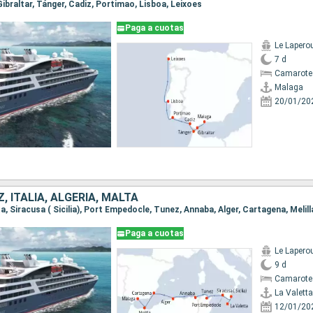
 Gibraltar, Tánger, Cadiz, Portimao, Lisboa, Leixoes
Paga a cuotas
Le Lapero
7 d
Camarote
Malaga
20/01/20
, ITALIA, ALGERIA, MALTA
tta, Siracusa ( Sicilia), Port Empedocle, Tunez, Annaba, Alger, Cartagena, Melil
Paga a cuotas
Le Lapero
9 d
Camarote
La Valetta
12/01/20