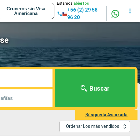
Estamos
abiertos
Cruceros sin Visa
+56 (2) 29 58
Americana
96 20
use
Buscar
añías
Búsqueda Avanzada
Ordenar Los más vendidos