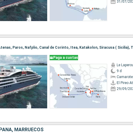
31/07/20
Paga a cuotas
Le Lapero
9 d
Camarote
El Pireo A
29/09/20
SPAÑA, MARRUECOS