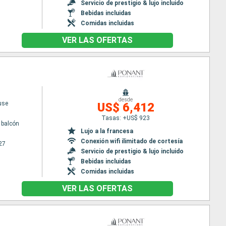
Servicio de prestigio & lujo incluido
Bebidas incluidas
Comidas incluidas
VER LAS OFERTAS
desde
use
US$ 6,412
Tasas: +US$ 923
 balcón
Lujo a la francesa
Conexión wifi ilimitado de cortesía
27
Servicio de prestigio & lujo incluido
Bebidas incluidas
Comidas incluidas
VER LAS OFERTAS