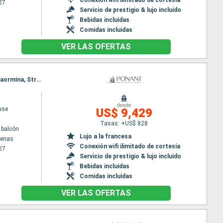
27
Servicio de prestigio & lujo incluido
Bebidas incluidas
Comidas incluidas
VER LAS OFERTAS
Itinerario : El Pireo Atenas, Paros, Nafplio, Canal de Corinto, Itea, Katakolon, Siracusa ( Sicilia), Taormina, Stromboli, Salerno, Civitavecchia - Roma
desde
use
US$ 9,429
Tasas: +US$ 828
 balcón
Lujo a la francesa
tenas
Conexión wifi ilimitado de cortesía
27
Servicio de prestigio & lujo incluido
Bebidas incluidas
Comidas incluidas
VER LAS OFERTAS