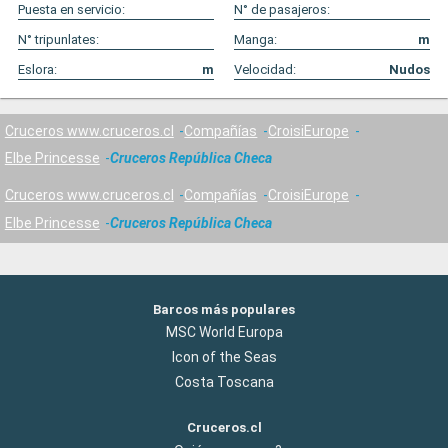
Puesta en servicio:
N° de pasajeros:
N° tripunlates:
Manga:
m
Eslora:
m
Velocidad:
Nudos
Cruceros www.cruceros.cl
Compañías
CroisiEurope
Elbe Princesse
Cruceros República Checa
Cruceros www.cruceros.cl
Compañías
CroisiEurope
Elbe Princesse
Cruceros República Checa
Barcos más populares
MSC World Europa
Icon of the Seas
Costa Toscana
Cruceros.cl