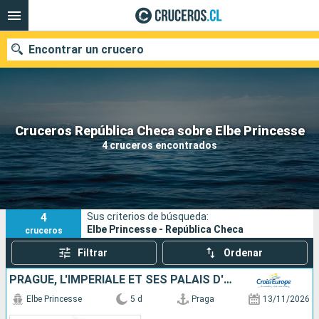
Encontrar un crucero
Nuestros destinos
Cruceros República Checa sobre Elbe Princesse
4 cruceros encontrados
Fecha de salida
Puertos
Compañías
4
Sus criterios de búsqueda:
Buscar
Elbe Princesse - República Checa
cruceros
Filtrar
Ordenar
PRAGUE, L'IMPÉRIALE ET SES PALAIS D'EXCEPTION, UNE CROISIÈRE DANS L'INTIMITÉ DES GRANDES FAMILLES ARISTOCRATIQUES
Elbe Princesse
5 d
Praga
13/11/2026