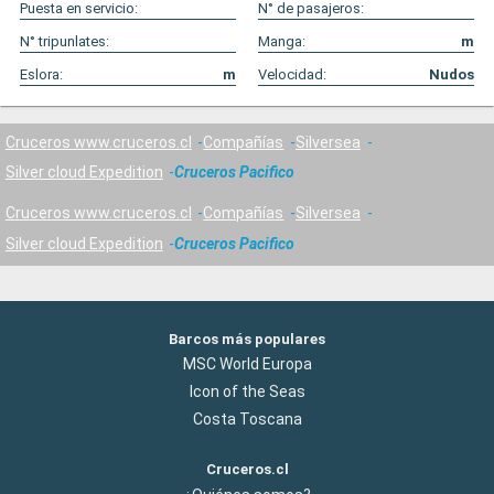
Puesta en servicio:
N° de pasajeros:
N° tripunlates:
Manga:
m
Eslora:
m
Velocidad:
Nudos
Cruceros www.cruceros.cl
Compañías
Silversea
Silver cloud Expedition
Cruceros Pacifico
Cruceros www.cruceros.cl
Compañías
Silversea
Silver cloud Expedition
Cruceros Pacifico
Barcos más populares
MSC World Europa
Icon of the Seas
Costa Toscana
Cruceros.cl