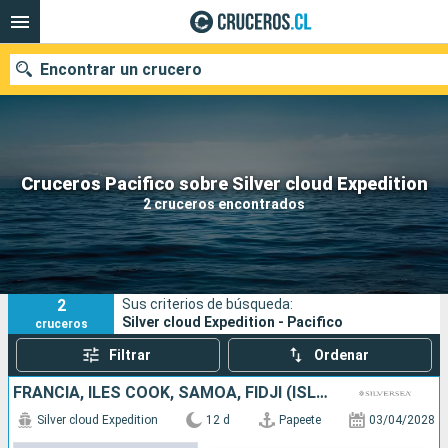
Encontrar un crucero
Nuestros destinos
Cruceros Pacifico sobre Silver cloud Expedition
2 cruceros encontrados
Fecha de salida
Puertos
Compañías
2
Sus criterios de búsqueda:
Buscar
Silver cloud Expedition - Pacifico
cruceros
Filtrar
Ordenar
FRANCIA, ILES COOK, SAMOA, FIDJI (ISLAS)
Silver cloud Expedition
12 d
Papeete
03/04/2028