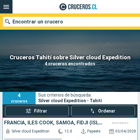
Encontrar un crucero
Nuestros destinos
Cruceros Tahití sobre Silver cloud Expedition
4 cruceros encontrados
Fecha de salida
Puertos
Compañías
4
Sus criterios de búsqueda:
Buscar
Silver cloud Expedition - Tahití
cruceros
Filtrar
Ordenar
FRANCIA, ILES COOK, SAMOA, FIDJI (ISLAS)
Silver cloud Expedition
12 d
Papeete
03/04/2028