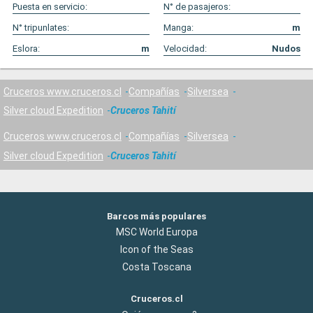
Puesta en servicio:
N° de pasajeros:
N° tripunlates:
Manga:
m
Eslora:
m
Velocidad:
Nudos
Cruceros www.cruceros.cl
Compañías
Silversea
Silver cloud Expedition
Cruceros Tahití
Cruceros www.cruceros.cl
Compañías
Silversea
Silver cloud Expedition
Cruceros Tahití
Barcos más populares
MSC World Europa
Icon of the Seas
Costa Toscana
Cruceros.cl