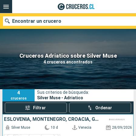
Encontrar un crucero
Nuestros destinos
Cruceros Adriatico sobre Silver Muse
4 cruceros encontrados
Fecha de salida
Puertos
Compañías
4
Sus criterios de búsqueda:
Buscar
Silver Muse - Adriatico
cruceros
Filtrar
Ordenar
ESLOVENIA, MONTENEGRO, CROACIA, GRECIA, ITALIA
Silver Muse
10 d
Venecia
28/09/2026