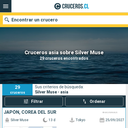
Encontrar un crucero
Nuestros destinos
Cruceros asia sobre Silver Muse
29 cruceros encontrados
Fecha de salida
Puertos
Compañías
29
Sus criterios de búsqueda:
Buscar
Silver Muse - asia
cruceros
Filtrar
Ordenar
JAPÓN, COREA DEL SUR
Silver Muse
13 d
Tokyo
25/09/2027