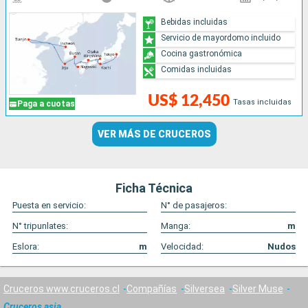
Bebidas incluidas
Servicio de mayordomo incluido
Cocina gastronómica
Comidas incluidas
US$ 12,450
Tasas incluidas
Paga a cuotas
VER MÁS DE CRUCEROS
Ficha Técnica
Puesta en servicio:
N° de pasajeros:
N° tripunlates:
Manga:
m
Eslora:
m
Velocidad:
Nudos
Cruceros www.cruceros.cl
Compañías
Silversea
Silver Muse
Cruceros asia