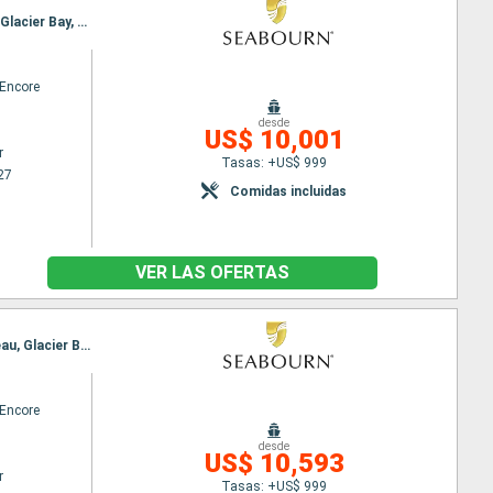
Itinerario : Vancouver, Ketchikán, Sitka, Glacier Bay, Inian Island, Icy Strait Point, Haines, Juneau, Glacier Bay, Wrangell, Rudyerd Bay, Prince Rupert, Alert Bay, Vancouver
Encore
desde
US$ 10,001
r
Tasas: +US$ 999
27
Comidas incluidas
VER LAS OFERTAS
Itinerario : Vancouver, Ketchikán, Sitka, Hubard Glacier, Inian Island, Icy Strait Point, Haines, Juneau, Glacier Bay, Wrangell, Rudyerd Bay, Prince Rupert, Alert Bay, Vancouver
Encore
desde
US$ 10,593
r
Tasas: +US$ 999