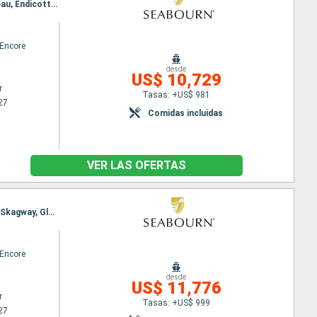
Itinerario : Vancouver, Ketchikán, Sitka, Hubard Glacier, Inian Island, Icy Strait Point, Haines, Juneau, Endicott, Wrangell, Rudyerd Bay, Prince Rupert, Alert Bay, Vancouver
Encore
desde
US$ 10,729
r
Tasas: +US$ 981
27
Comidas incluidas
VER LAS OFERTAS
Itinerario : Vancouver, Ketchikán, Sitka, Glacier Bay, Inian Island, Icy Strait Point, Haines, Juneau, Skagway, Glacier Bay, Wrangell, Rudyerd Bay, Prince Rupert, Alert Bay, Vancouver
Encore
desde
US$ 11,776
r
Tasas: +US$ 999
27