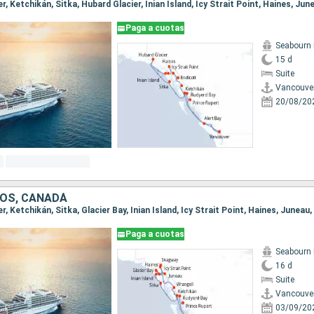
Paga a cuotas
Seabourn 
15 d
Suite
Vancouve
20/08/20
OS, CANADÁ
Paga a cuotas
Seabourn 
16 d
Suite
Vancouve
03/09/20