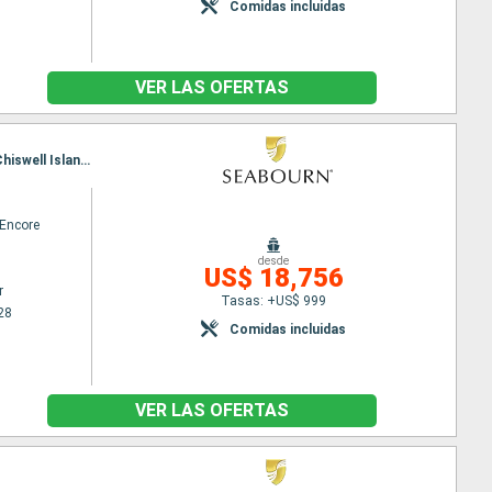
Comidas incluidas
VER LAS OFERTAS
Itinerario : Vancouver, Ketchikán, Sitka, Petersburg, Haines, Inian Island, Hubard Glacier, Valdez, Chiswell Islands, Holgate Glacier, College Fjord, Whittier, Harriman Fjord, Hubard Glacier, Juneau, Endicott, Wrangell, Rudyerd Bay, Prince Rupert, Alert Bay, Vancouver
Encore
desde
US$ 18,756
r
Tasas: +US$ 999
28
Comidas incluidas
VER LAS OFERTAS