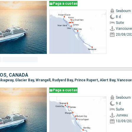
Paga a cuotas
Seabourn 
8 d
Suite
Vancouve
20/08/20
OS, CANADÁ
 Skagway, Glacier Bay, Wrangell, Rudyerd Bay, Prince Rupert, Alert Bay, Vancouv
Paga a cuotas
Seabourn 
9 d
Suite
Juneau
10/09/20