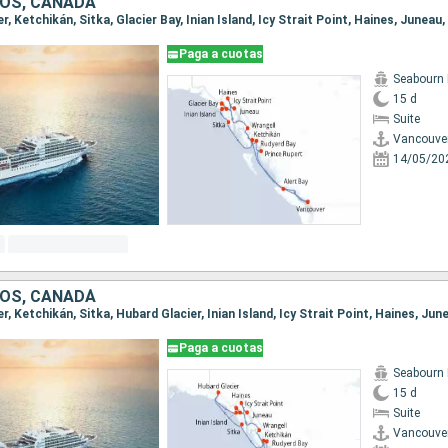
OS, CANADÁ
Paga a cuotas
Seabourn 
15 d
Suite
Vancouve
14/05/20
OS, CANADÁ
Paga a cuotas
Seabourn 
15 d
Suite
Vancouve