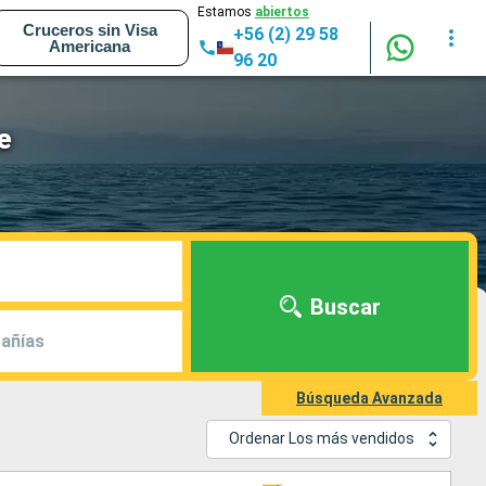
Estamos
abiertos
Cruceros sin Visa
+56 (2) 29 58
Americana
96 20
e
Buscar
añías
Búsqueda Avanzada
Ordenar Los más vendidos