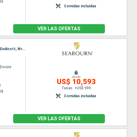
26
Comidas incluidas
VER LAS OFERTAS
Itinerario : Vancouver, Ketchikán, Sitka, Glacier Bay, Inian Island, Icy Strait Point, Haines, Juneau, Endicott, Wrangell, Rudyerd Bay, Prince Rupert, Alert Bay, Vancouver
Encore
desde
US$ 10,593
r
Tasas: +US$ 999
28
Comidas incluidas
VER LAS OFERTAS