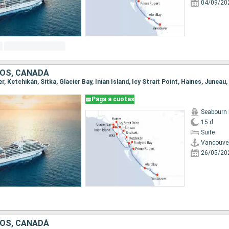
04/09/20
OS, CANADÁ
Paga a cuotas
Seabourn 
15 d
Suite
Vancouve
26/05/20
OS, CANADÁ