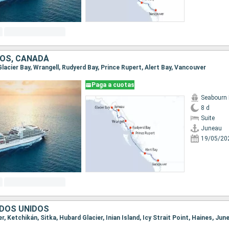
OS, CANADÁ
 Glacier Bay, Wrangell, Rudyerd Bay, Prince Rupert, Alert Bay, Vancouver
Paga a cuotas
Seabourn 
8 d
Suite
Juneau
19/05/20
DOS UNIDOS
er, Ketchikán, Sitka, Hubard Glacier, Inian Island, Icy Strait Point, Haines, Jun