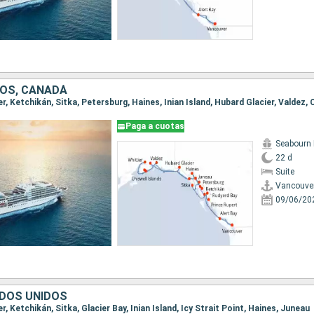
OS, CANADÁ
Paga a cuotas
Seabourn 
22 d
Suite
Vancouve
09/06/20
DOS UNIDOS
r, Ketchikán, Sitka, Glacier Bay, Inian Island, Icy Strait Point, Haines, Juneau