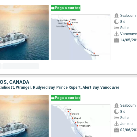
Paga a cuotas
Seabourn 
8 d
Suite
Vancouve
14/05/20
OS, CANADÁ
 Endicott, Wrangell, Rudyerd Bay, Prince Rupert, Alert Bay, Vancouver
Paga a cuotas
Seabourn 
8 d
Suite
Juneau
02/06/20