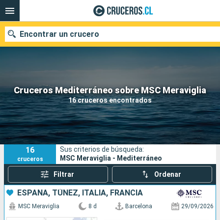
Encontrar un crucero
Nuestros destinos
Cruceros Mediterráneo sobre MSC Meraviglia
16 cruceros encontrados
Fecha de salida
Puertos
Compañías
16
Sus criterios de búsqueda:
Buscar
MSC Meraviglia - Mediterráneo
cruceros
Filtrar
Ordenar
ESPAÑA, TÚNEZ, ITALIA, FRANCIA
MSC Meraviglia
8 d
Barcelona
29/09/2026