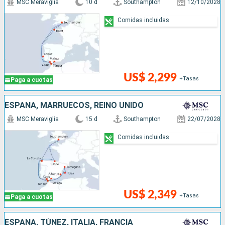
MSC Meraviglia
10 d
Southampton
12/10/2028
Comidas incluidas
US$ 2,299
+Tasas
Paga a cuotas
ESPAÑA, MARRUECOS, REINO UNIDO
MSC Meraviglia
15 d
Southampton
22/07/2028
Comidas incluidas
US$ 2,349
+Tasas
Paga a cuotas
ESPAÑA, TÚNEZ, ITALIA, FRANCIA