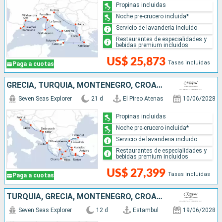
Propinas incluidas
Noche pre-crucero incluida*
Servicio de lavanderia incluido
Restaurantes de especialidades y
bebidas premium incluidos
US$ 25,873
Tasas incluidas
Paga a cuotas
GRECIA, TURQUÍA, MONTENEGRO, CROACIA, ITALIA
Seven Seas Explorer
21 d
El Pireo Atenas
10/06/2028
Propinas incluidas
Noche pre-crucero incluida*
Servicio de lavanderia incluido
Restaurantes de especialidades y
bebidas premium incluidos
US$ 27,399
Tasas incluidas
Paga a cuotas
TURQUÍA, GRECIA, MONTENEGRO, CROACIA, ITALIA
Seven Seas Explorer
12 d
Estambul
19/06/2028