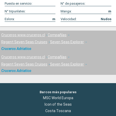
Puesta en servicio:
N° de pasajeros:
N° tripunlates:
Manga:
m
Eslora:
m
Velocidad:
Nudos
Cruceros www.cruceros.cl
Compañías
Regent Seven Seas Cruises
Seven Seas Explorer
Cruceros Adriatico
Cruceros www.cruceros.cl
Compañías
Regent Seven Seas Cruises
Seven Seas Explorer
Cruceros Adriatico
Barcos más populares
MSC World Europa
Icon of the Seas
Costa Toscana