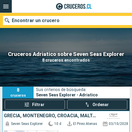
Encontrar un crucero
Nuestros destinos
Cruceros Adriatico sobre Seven Seas Explorer
8 cruceros encontrados
Fecha de salida
Puertos
Compañías
8
Sus criterios de búsqueda:
Buscar
Seven Seas Explorer - Adriatico
cruceros
Filtrar
Ordenar
GRECIA, MONTENEGRO, CROACIA, MALTA, ITALIA
Seven Seas Explorer
10 d
El Pireo Atenas
03/10/2028