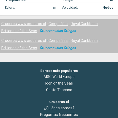
Eslora:
m
Velocidad:
Nudos
Cruceros www.cruceros.cl
Compañías
Royal Caribbean
Brilliance of the Seas
Cruceros Islas Griegas
Cruceros www.cruceros.cl
Compañías
Royal Caribbean
Brilliance of the Seas
Cruceros Islas Griegas
Barcos más populares
MSC World Europa
Icon of the Seas
Costa Toscana
Cruceros.cl
¿Quiénes somos?
Preguntas frecuentes