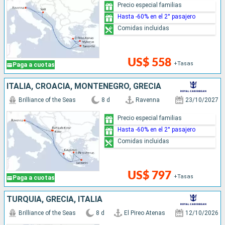
Precio especial familias
Hasta -60% en el 2° pasajero
Comidas incluidas
US$ 558
+Tasas
Paga a cuotas
ITALIA, CROACIA, MONTENEGRO, GRECIA
Brilliance of the Seas
8 d
Ravenna
23/10/2027
Precio especial familias
Hasta -60% en el 2° pasajero
Comidas incluidas
US$ 797
+Tasas
Paga a cuotas
TURQUÍA, GRECIA, ITALIA
Brilliance of the Seas
8 d
El Pireo Atenas
12/10/2026