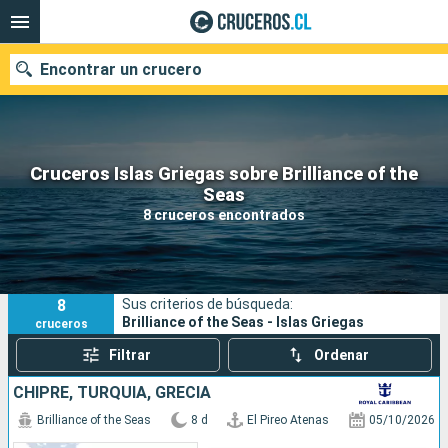
Encontrar un crucero
Cruceros Islas Griegas sobre Brilliance of the
Nuestros destinos
Seas
8 cruceros encontrados
Fecha de salida
Puertos
Compañías
8
Sus criterios de búsqueda:
Buscar
Brilliance of the Seas - Islas Griegas
cruceros
Filtrar
Ordenar
CHIPRE, TURQUÍA, GRECIA
Brilliance of the Seas
8 d
El Pireo Atenas
05/10/2026