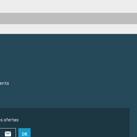
venta
as ofertas
OK