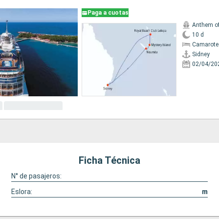
Paga a cuotas
Anthem of
10 d
Camarote
Sidney
02/04/20
Ficha Técnica
N° de pasajeros:
Eslora:
m