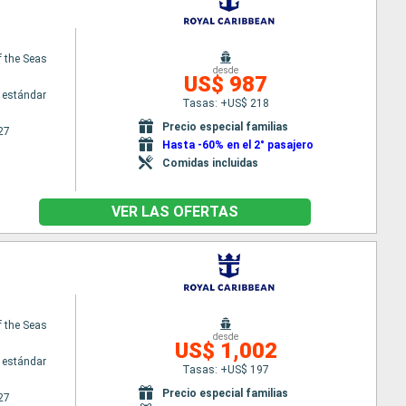
 the Seas
desde
US$ 987
 estándar
Tasas: +US$ 218
Precio especial familias
27
Hasta -60% en el 2° pasajero
Comidas incluidas
VER LAS OFERTAS
 the Seas
desde
US$ 1,002
 estándar
Tasas: +US$ 197
Precio especial familias
27