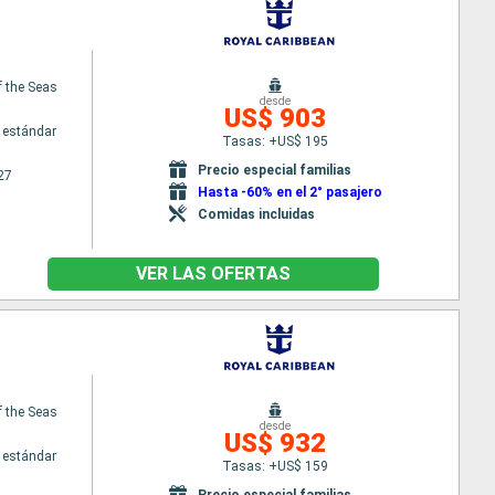
 the Seas
desde
US$ 903
 estándar
Tasas: +US$ 195
Precio especial familias
27
Hasta -60% en el 2° pasajero
Comidas incluidas
VER LAS OFERTAS
 the Seas
desde
US$ 932
 estándar
Tasas: +US$ 159
Precio especial familias