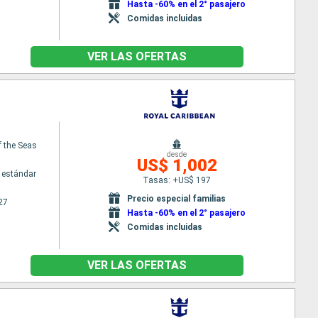
Hasta -60% en el 2° pasajero
Comidas incluidas
VER LAS OFERTAS
 the Seas
desde
US$ 1,002
 estándar
Tasas: +US$ 197
Precio especial familias
27
Hasta -60% en el 2° pasajero
Comidas incluidas
VER LAS OFERTAS