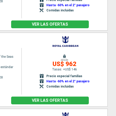
28
Hasta -60% en el 2° pasajero
Comidas incluidas
VER LAS OFERTAS
 the Seas
desde
US$ 962
 estándar
Tasas: +US$ 146
Precio especial familias
28
Hasta -60% en el 2° pasajero
Comidas incluidas
VER LAS OFERTAS