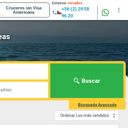
Estamos
cerrados
Cruceros sin Visa
+56 (2) 29 58
Americana
96 20
eas
Buscar
añías
Búsqueda Avanzada
Ordenar Los más vendidos