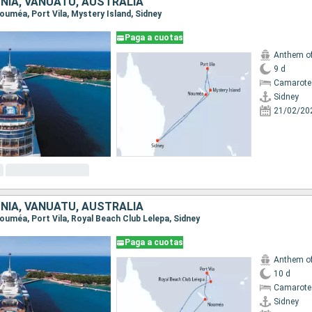
NIA, VANUATU, AUSTRALIA
 Nouméa, Port Vila, Mystery Island, Sidney
Paga a cuotas
Anthem of
9 d
Camarote
Sidney
21/02/20
NIA, VANUATU, AUSTRALIA
 Nouméa, Port Vila, Royal Beach Club Lelepa, Sidney
Paga a cuotas
Anthem of
10 d
Camarote
Sidney