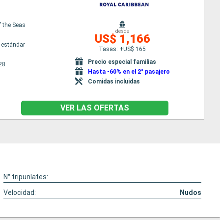
 the Seas
desde
US$ 1,166
 estándar
Tasas: +US$ 165
Precio especial familias
28
Hasta -60% en el 2° pasajero
Comidas incluidas
VER LAS OFERTAS
N° tripunlates:
Velocidad:
Nudos