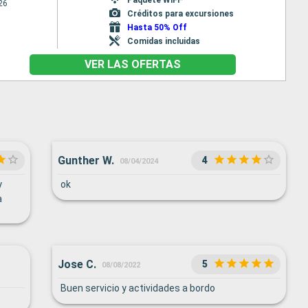
26
Créditos para excursiones
Hasta 50% Off
Comidas incluidas
VER LAS OFERTAS
Gunther W.
4
08/04/2024
y
ok
a
Jose C.
5
08/08/2022
Buen servicio y actividades a bordo