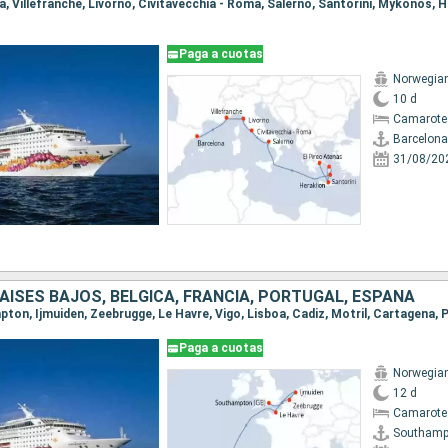
Paga a cuotas
Norwegia
10 d
Camarote
Barcelona
31/08/20
PAISES BAJOS, BÉLGICA, FRANCIA, PORTUGAL, ESPAÑA
Paga a cuotas
Norwegia
12 d
Camarote
Southamp