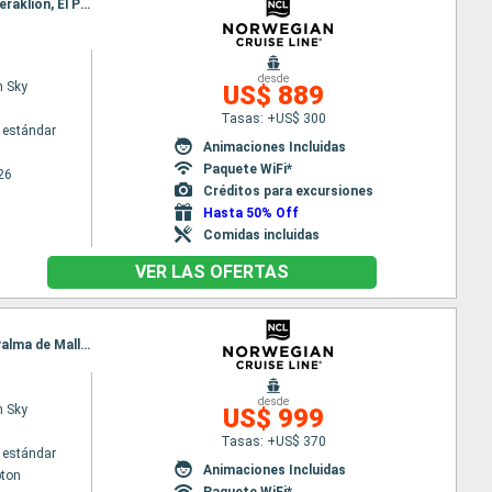
Itinerario : Barcelona, Villefranche, Livorno, Civitavecchia - Roma, Salerno, Santoríni, Mykonos, Heraklion, El Pireo Atenas
desde
n Sky
US$ 889
Tasas: +US$ 300
 estándar
Animaciones Incluidas
Paquete WiFi*
26
Créditos para excursiones
Hasta 50% Off
Comidas incluidas
VER LAS OFERTAS
Itinerario : Southampton, Ijmuiden, Zeebrugge, Le Havre, Vigo, Lisboa, Cadiz, Motril, Cartagena, Palma de Mallorca, Barcelona
desde
n Sky
US$ 999
Tasas: +US$ 370
 estándar
Animaciones Incluidas
ton
Paquete WiFi*