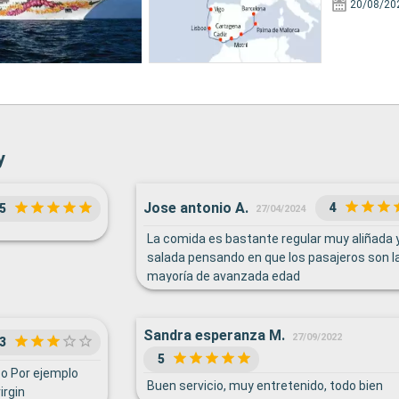
20/08/20
y
Jose antonio A.
4
5
27/04/2024
La comida es bastante regular muy aliñada 
salada pensando en que los pasajeros son l
mayoría de avanzada edad
Sandra esperanza M.
27/09/2022
3
5
co Por ejemplo
Buen servicio, muy entretenido, todo bien
irgin