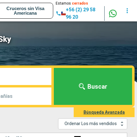
Estamos
cerrados
Cruceros sin Visa
+56 (2) 29 58
Americana
96 20
Sky
Buscar
añías
Búsqueda Avanzada
Ordenar Los más vendidos