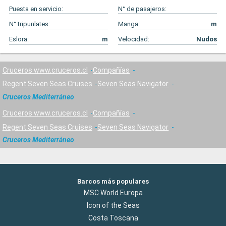
Puesta en servicio:
N° de pasajeros:
N° tripunlates:
Manga:
m
Eslora:
m
Velocidad:
Nudos
Cruceros www.cruceros.cl
Compañías
Regent Seven Seas Cruises
Seven Seas Navigator
Cruceros Mediterráneo
Cruceros www.cruceros.cl
Compañías
Regent Seven Seas Cruises
Seven Seas Navigator
Cruceros Mediterráneo
Barcos más populares
MSC World Europa
Icon of the Seas
Costa Toscana