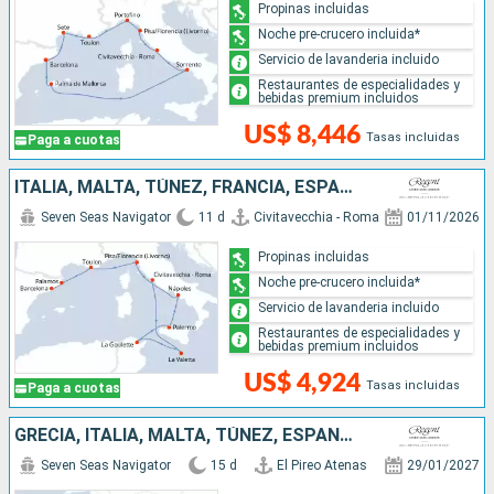
Propinas incluidas
Noche pre-crucero incluida*
Servicio de lavanderia incluido
Restaurantes de especialidades y
bebidas premium incluidos
US$ 8,446
Tasas incluidas
Paga a cuotas
ITALIA, MALTA, TÚNEZ, FRANCIA, ESPAÑA
Seven Seas Navigator
11 d
Civitavecchia - Roma
01/11/2026
Propinas incluidas
Noche pre-crucero incluida*
Servicio de lavanderia incluido
Restaurantes de especialidades y
bebidas premium incluidos
US$ 4,924
Tasas incluidas
Paga a cuotas
GRECIA, ITALIA, MALTA, TÚNEZ, ESPAÑA, PORTUGAL
Seven Seas Navigator
15 d
El Pireo Atenas
29/01/2027