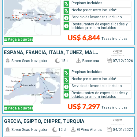
Propinas incluidas
Noche pre-crucero incluida*
Servicio de lavanderia incluido
Restaurantes de especialidades y
bebidas premium incluidos
US$ 6,844
Tasas incluidas
Paga a cuotas
ESPAÑA, FRANCIA, ITALIA, TÚNEZ, MALTA
Seven Seas Navigator
15 d
Barcelona
07/12/2026
Propinas incluidas
Noche pre-crucero incluida*
Servicio de lavanderia incluido
Restaurantes de especialidades y
bebidas premium incluidos
US$ 7,297
Tasas incluidas
Paga a cuotas
GRECIA, EGIPTO, CHIPRE, TURQUÍA
Seven Seas Navigator
12 d
El Pireo Atenas
04/01/2027