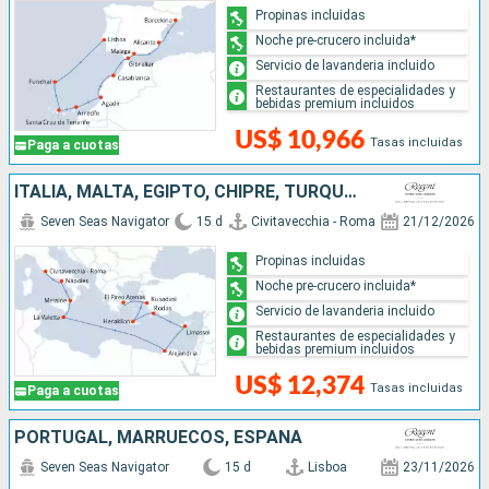
Propinas incluidas
Noche pre-crucero incluida*
Servicio de lavanderia incluido
Restaurantes de especialidades y
bebidas premium incluidos
US$ 10,966
Tasas incluidas
Paga a cuotas
ITALIA, MALTA, EGIPTO, CHIPRE, TURQUÍA, GRECIA
Seven Seas Navigator
15 d
Civitavecchia - Roma
21/12/2026
Propinas incluidas
Noche pre-crucero incluida*
Servicio de lavanderia incluido
Restaurantes de especialidades y
bebidas premium incluidos
US$ 12,374
Tasas incluidas
Paga a cuotas
PORTUGAL, MARRUECOS, ESPAÑA
Seven Seas Navigator
15 d
Lisboa
23/11/2026