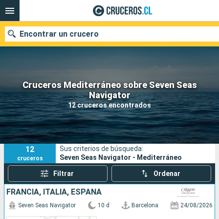
Encontrar un crucero
Cruceros Mediterráneo sobre Seven Seas
Nuestros destinos
Navigator
12 cruceros encontrados
Fecha de salida
Puertos
Compañías
12
Sus criterios de búsqueda:
Buscar
Seven Seas Navigator - Mediterráneo
cruceros
Filtrar
Ordenar
FRANCIA, ITALIA, ESPAÑA
Seven Seas Navigator
10 d
Barcelona
24/08/2026