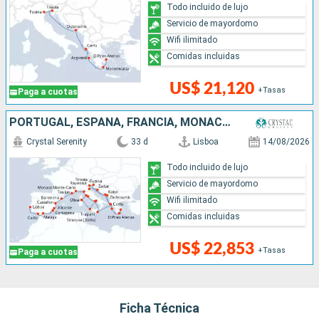
Todo incluido de lujo
Servicio de mayordomo
Wifi ilimitado
Comidas incluidas
US$ 21,120
+Tasas
Paga a cuotas
PORTUGAL, ESPAÑA, FRANCIA, MONACO, MONTENEGRO, ITALIA, CROACIA, GRECIA
Crystal Serenity
33 d
Lisboa
14/08/2026
Todo incluido de lujo
Servicio de mayordomo
Wifi ilimitado
Comidas incluidas
US$ 22,853
+Tasas
Paga a cuotas
Ficha Técnica