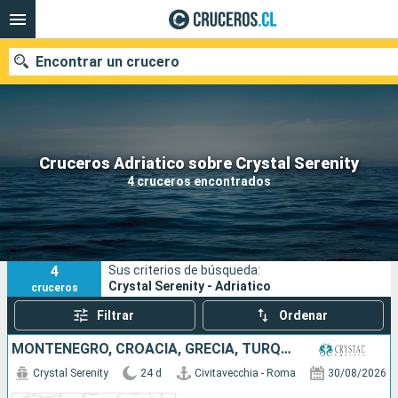
Encontrar un crucero
Nuestros destinos
Cruceros Adriatico sobre Crystal Serenity
4 cruceros encontrados
Fecha de salida
Puertos
Compañías
4
Sus criterios de búsqueda:
Buscar
Crystal Serenity - Adriatico
cruceros
Filtrar
Ordenar
MONTENEGRO, CROACIA, GRECIA, TURQUÍA, MALTA, ITALIA
Crystal Serenity
24 d
Civitavecchia - Roma
30/08/2026