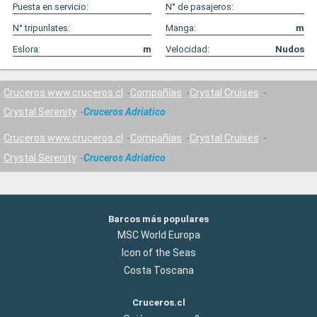
Puesta en servicio:
N° de pasajeros:
N° tripunlates:
Manga:
m
Eslora:
m
Velocidad:
Nudos
Cruceros www.cruceros.cl
Compañías
Crystal Cruises
Crystal Serenity
Cruceros Adriatico
Cruceros www.cruceros.cl
Compañías
Crystal Cruises
Crystal Serenity
Cruceros Adriatico
Barcos más populares
MSC World Europa
Icon of the Seas
Costa Toscana
Cruceros.cl