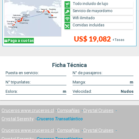
Todo incluido de lujo
Servicio de mayordomo
Wifi ilimitado
Comidas incluidas
US$ 19,082
+Tasas
Paga a cuotas
Ficha Técnica
Puesta en servicio:
N° de pasajeros:
N° tripunlates:
Manga:
m
Eslora:
m
Velocidad:
Nudos
Cruceros www.cruceros.cl
Compañías
Crystal Cruises
Crystal Serenity
Cruceros Transatlántico
Cruceros www.cruceros.cl
Compañías
Crystal Cruises
Crystal Serenity
Cruceros Transatlántico