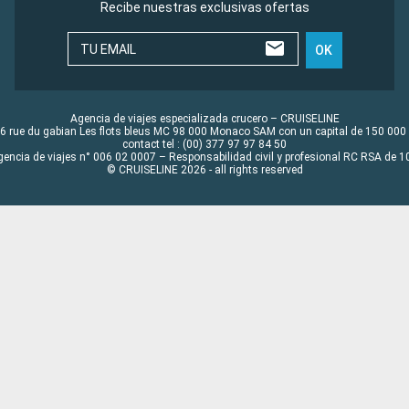
Recibe nuestras exclusivas ofertas
TU EMAIL
OK
Agencia de viajes especializada crucero – CRUISELINE
6 rue du gabian Les flots bleus MC 98 000 Monaco SAM con un capital de 150 000
contact tel : (00) 377 97 97 84 50
gencia de viajes n° 006 02 0007 – Responsabilidad civil y profesional RC RSA de
© CRUISELINE 2026 - all rights reserved