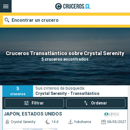
Encontrar un crucero
Nuestros destinos
Cruceros Transatlántico sobre Crystal Serenity
5 cruceros encontrados
Fecha de salida
Puertos
Compañías
5
Sus criterios de búsqueda:
Buscar
Crystal Serenity - Transatlántico
cruceros
Filtrar
Ordenar
JAPÓN, ESTADOS UNIDOS
Crystal Serenity
14 d
Yokohama
08/05/2027