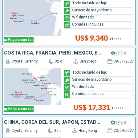
Todo incluido de lujo
Servicio de mayordomo
Wifi ilimitado
Comidas incluidas
US$ 9,340
+Tasas
Paga a cuotas
COSTA RICA, FRANCIA, PERÚ, MÉXICO, ECUADOR, ESTADOS UNIDOS, SALVADOR, REINO UNIDO, CHILE
Crystal Serenity
32 d
San Diego
08/01/2027
Todo incluido de lujo
Servicio de mayordomo
Wifi ilimitado
Comidas incluidas
US$ 17,331
+Tasas
Paga a cuotas
CHINA, COREA DEL SUR, JAPÓN, ESTADOS UNIDOS, CANADÁ
Crystal Serenity
36 d
Hong Kong
23/04/2027