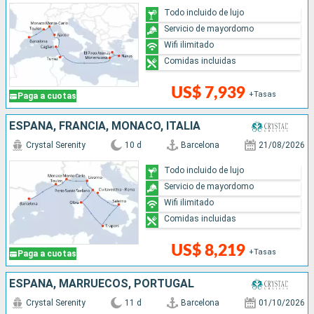
Todo incluido de lujo
Servicio de mayordomo
Wifi ilimitado
Comidas incluidas
US$ 7,939
+Tasas
Paga a cuotas
ESPAÑA, FRANCIA, MONACO, ITALIA
Crystal Serenity
10 d
Barcelona
21/08/2026
Todo incluido de lujo
Servicio de mayordomo
Wifi ilimitado
Comidas incluidas
US$ 8,219
+Tasas
Paga a cuotas
ESPAÑA, MARRUECOS, PORTUGAL
Crystal Serenity
11 d
Barcelona
01/10/2026