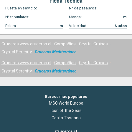
Ficha Técnica
Puesta en servicio:
N° de pasajeros:
N° tripunlates:
Manga:
m
Eslora:
m
Velocidad:
Nudos
Cruceros www.cruceros.cl
Compañías
Crystal Cruises
Crystal Serenity
Cruceros Mediterráneo
Cruceros www.cruceros.cl
Compañías
Crystal Cruises
Crystal Serenity
Cruceros Mediterráneo
Barcos más populares
MSC World Europa
Icon of the Seas
Costa Toscana
Cruceros.cl