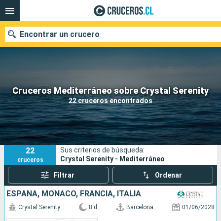
Encontrar un crucero
Nuestros destinos
Cruceros Mediterráneo sobre Crystal Serenity
22 cruceros encontrados
Fecha de salida
Puertos
Compañías
22
Sus criterios de búsqueda:
Buscar
Crystal Serenity - Mediterráneo
cruceros
Filtrar
Ordenar
ESPAÑA, MONACO, FRANCIA, ITALIA
Crystal Serenity
8 d
Barcelona
01/06/2028