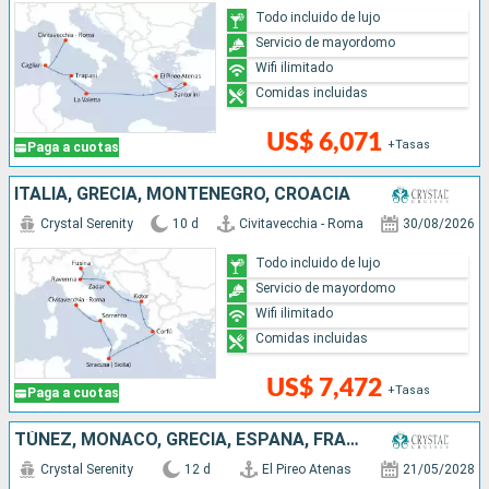
Todo incluido de lujo
Servicio de mayordomo
Wifi ilimitado
Comidas incluidas
US$ 6,071
+Tasas
Paga a cuotas
ITALIA, GRECIA, MONTENEGRO, CROACIA
Crystal Serenity
10 d
Civitavecchia - Roma
30/08/2026
Todo incluido de lujo
Servicio de mayordomo
Wifi ilimitado
Comidas incluidas
US$ 7,472
+Tasas
Paga a cuotas
TÚNEZ, MONACO, GRECIA, ESPAÑA, FRANCIA, ITALIA
Crystal Serenity
12 d
El Pireo Atenas
21/05/2028