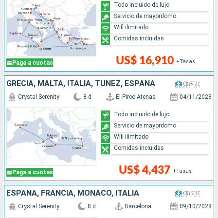
Todo incluido de lujo
Servicio de mayordomo
Wifi ilimitado
Comidas incluidas
US$ 16,910
+Tasas
Paga a cuotas
GRECIA, MALTA, ITALIA, TÚNEZ, ESPAÑA
Crystal Serenity
8 d
El Pireo Atenas
04/11/2028
Todo incluido de lujo
Servicio de mayordomo
Wifi ilimitado
Comidas incluidas
US$ 4,437
+Tasas
Paga a cuotas
ESPAÑA, FRANCIA, MONACO, ITALIA
Crystal Serenity
8 d
Barcelona
09/10/2028