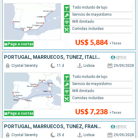
Todo incluido de lujo
Servicio de mayordomo
Wifi ilimitado
Comidas incluidas
US$ 5,884
+Tasas
Paga a cuotas
PORTUGAL, MARRUECOS, TÚNEZ, ITALIA, FRANCIA, ESPAÑA
Crystal Serenity
11 d
Lisboa
29/09/2028
Todo incluido de lujo
Servicio de mayordomo
Wifi ilimitado
Comidas incluidas
US$ 7,238
+Tasas
Paga a cuotas
PORTUGAL, MARRUECOS, TÚNEZ, FRANCIA, ESPAÑA, MONACO, ITALIA, MALTA, TURQUÍA, GRECIA
Crystal Serenity
25 d
Lisboa
29/09/2028