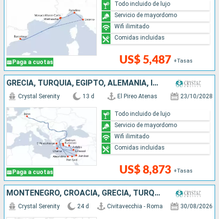
Todo incluido de lujo
Servicio de mayordomo
Wifi ilimitado
Comidas incluidas
US$ 5,487
+Tasas
Paga a cuotas
GRECIA, TURQUÍA, EGIPTO, ALEMANIA, ISRAEL, CHIPRE
Crystal Serenity
13 d
El Pireo Atenas
23/10/2028
Todo incluido de lujo
Servicio de mayordomo
Wifi ilimitado
Comidas incluidas
US$ 8,873
+Tasas
Paga a cuotas
MONTENEGRO, CROACIA, GRECIA, TURQUÍA, MALTA, ITALIA
Crystal Serenity
24 d
Civitavecchia - Roma
30/08/2026