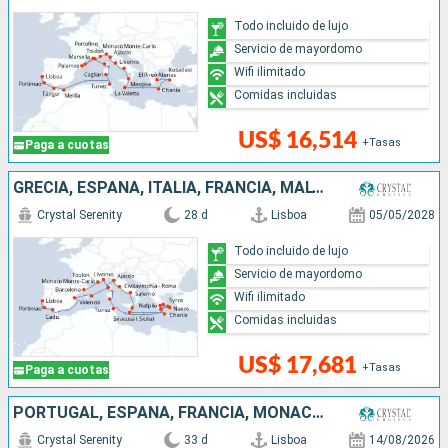
Todo incluido de lujo
Servicio de mayordomo
Wifi ilimitado
Comidas incluidas
US$ 16,514
+Tasas
Paga a cuotas
GRECIA, ESPAÑA, ITALIA, FRANCIA, MALTA, PORTUGAL, MONACO, TÚNEZ
Crystal Serenity
28 d
Lisboa
05/05/2028
Todo incluido de lujo
Servicio de mayordomo
Wifi ilimitado
Comidas incluidas
US$ 17,681
+Tasas
Paga a cuotas
PORTUGAL, ESPAÑA, FRANCIA, MONACO, MONTENEGRO, ITALIA, CROACIA, GRECIA
Crystal Serenity
33 d
Lisboa
14/08/2026