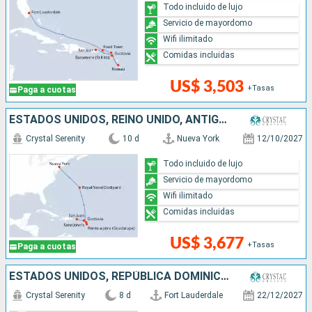
Todo incluido de lujo
Servicio de mayordomo
Wifi ilimitado
Comidas incluidas
US$ 3,503
+Tasas
Paga a cuotas
ESTADOS UNIDOS, REINO UNIDO, ANTIGUA Y BARBUDA, FRANCIA, PUERTO RICO
Crystal Serenity
10 d
Nueva York
12/10/2027
Todo incluido de lujo
Servicio de mayordomo
Wifi ilimitado
Comidas incluidas
US$ 3,677
+Tasas
Paga a cuotas
ESTADOS UNIDOS, REPÚBLICA DOMINICANA, PUERTO RICO
Crystal Serenity
8 d
Fort Lauderdale
22/12/2027