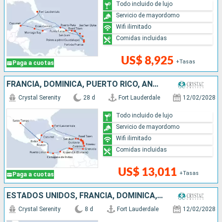
Todo incluido de lujo
Servicio de mayordomo
Wifi ilimitado
Comidas incluidas
US$ 8,925
+Tasas
Paga a cuotas
FRANCIA, DOMINICA, PUERTO RICO, ANTIGUA Y BARBUDA, SANTA LUCIA, GRENADA, ARUBA, COLOMBIA, PANAMÁ, COSTA RICA, HONDURAS, BELICE, MÉXICO, ESTADOS UNIDOS
Crystal Serenity
28 d
Fort Lauderdale
12/02/2028
Todo incluido de lujo
Servicio de mayordomo
Wifi ilimitado
Comidas incluidas
US$ 13,011
+Tasas
Paga a cuotas
ESTADOS UNIDOS, FRANCIA, DOMINICA, PUERTO RICO
Crystal Serenity
8 d
Fort Lauderdale
12/02/2028