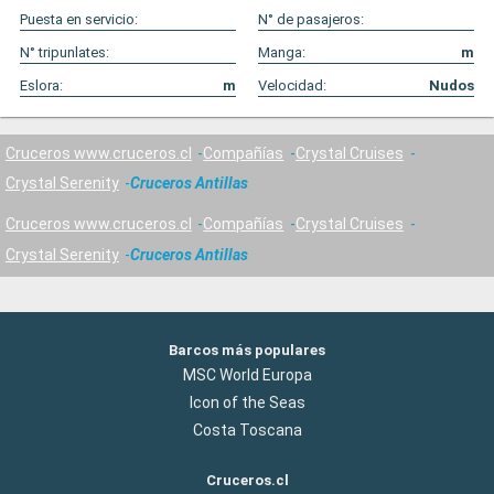
Puesta en servicio:
N° de pasajeros:
N° tripunlates:
Manga:
m
Eslora:
m
Velocidad:
Nudos
Cruceros www.cruceros.cl
Compañías
Crystal Cruises
Crystal Serenity
Cruceros Antillas
Cruceros www.cruceros.cl
Compañías
Crystal Cruises
Crystal Serenity
Cruceros Antillas
Barcos más populares
MSC World Europa
Icon of the Seas
Costa Toscana
Cruceros.cl