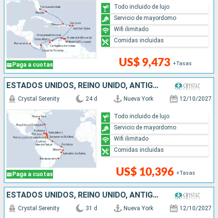
Todo incluido de lujo
Servicio de mayordomo
Wifi ilimitado
Comidas incluidas
US$ 9,473
+Tasas
Paga a cuotas
ESTADOS UNIDOS, REINO UNIDO, ANTIGUA Y BARBUDA, FRANCIA, PUERTO RICO, SANTA LUCIA, TRINIDAD Y TOBAGO, BRASIL
Crystal Serenity
24 d
Nueva York
12/10/2027
Todo incluido de lujo
Servicio de mayordomo
Wifi ilimitado
Comidas incluidas
US$ 10,396
+Tasas
Paga a cuotas
ESTADOS UNIDOS, REINO UNIDO, ANTIGUA Y BARBUDA, FRANCIA, PUERTO RICO, SANTA LUCIA, TRINIDAD Y TOBAGO, BRASIL, URUGUAY, ARGENTINA
Crystal Serenity
31 d
Nueva York
12/10/2027