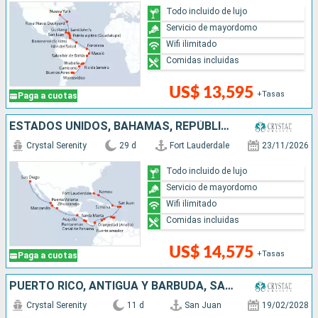
Todo incluido de lujo
Servicio de mayordomo
Wifi ilimitado
Comidas incluidas
US$ 13,595
+Tasas
Paga a cuotas
ESTADOS UNIDOS, BAHAMAS, REPÚBLICA DOMINICANA, PUERTO RICO, ARUBA, COLOMBIA, PANAMÁ, COSTA RICA, SALVADOR, MÉXICO
Crystal Serenity
29 d
Fort Lauderdale
23/11/2026
Todo incluido de lujo
Servicio de mayordomo
Wifi ilimitado
Comidas incluidas
US$ 14,575
+Tasas
Paga a cuotas
PUERTO RICO, ANTIGUA Y BARBUDA, SANTA LUCIA, GRENADA, ARUBA, COLOMBIA
Crystal Serenity
11 d
San Juan
19/02/2028