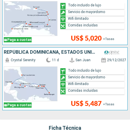
Todo incluido de lujo
Servicio de mayordomo
Wifi ilimitado
Comidas incluidas
US$ 5,020
+Tasas
Paga a cuotas
REPÚBLICA DOMINICANA, ESTADOS UNIDOS, MÉXICO, SANTA LUCIA, ISLAS CAIMÁN, PUERTO RICO, JAMAICA
Crystal Serenity
11 d
San Juan
29/12/2027
Todo incluido de lujo
Servicio de mayordomo
Wifi ilimitado
Comidas incluidas
US$ 5,487
+Tasas
Paga a cuotas
Ficha Técnica