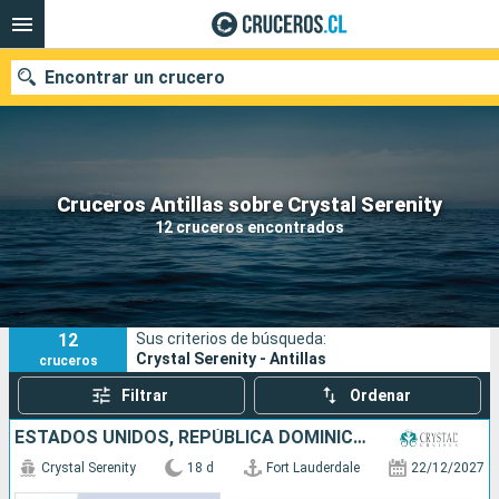
Encontrar un crucero
Nuestros destinos
Cruceros Antillas sobre Crystal Serenity
12 cruceros encontrados
Fecha de salida
Puertos
Compañías
12
Sus criterios de búsqueda:
Buscar
Crystal Serenity - Antillas
cruceros
Filtrar
Ordenar
ESTADOS UNIDOS, REPÚBLICA DOMINICANA, MÉXICO, SANTA LUCIA, ISLAS CAIMÁN, JAMAICA, PUERTO RICO
Crystal Serenity
18 d
Fort Lauderdale
22/12/2027