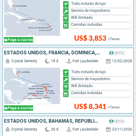
Todo incluido de lujo
Servicio de mayordomo
Wifi ilimitado
Comidas incluidas
US$ 3,853
+Tasas
Paga a cuotas
ESTADOS UNIDOS, FRANCIA, DOMINICA, PUERTO RICO, ANTIGUA Y BARBUDA, SANTA LUCIA, GRENADA, ARUBA, COLOMBIA
Crystal Serenity
18 d
Fort Lauderdale
12/02/2028
Todo incluido de lujo
Servicio de mayordomo
Wifi ilimitado
Comidas incluidas
US$ 8,341
+Tasas
Paga a cuotas
ESTADOS UNIDOS, BAHAMAS, REPÚBLICA DOMINICANA, PUERTO RICO, ARUBA, COLOMBIA, PANAMÁ, COSTA RICA
Crystal Serenity
20 d
Fort Lauderdale
23/11/2026