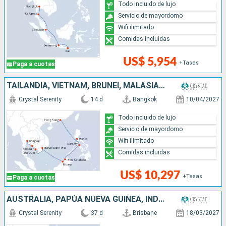
Todo incluido de lujo
Servicio de mayordomo
Wifi ilimitado
Comidas incluidas
US$ 5,954
+Tasas
Paga a cuotas
TAILANDIA, VIETNAM, BRUNEI, MALASIA, FILIPINAS, CHINA
Crystal Serenity
14 d
Bangkok
10/04/2027
Todo incluido de lujo
Servicio de mayordomo
Wifi ilimitado
Comidas incluidas
US$ 10,297
+Tasas
Paga a cuotas
AUSTRALIA, PAPÚA NUEVA GUINEA, INDONESIA, SINGAPUR, TAILANDIA, VIETNAM, BRUNEI, MALASIA, FILIPINAS, CHINA
Crystal Serenity
37 d
Brisbane
18/03/2027