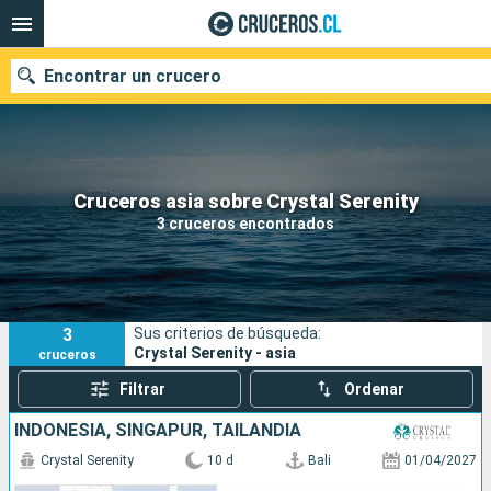
Encontrar un crucero
Nuestros destinos
Cruceros asia sobre Crystal Serenity
3 cruceros encontrados
Fecha de salida
Puertos
Compañías
3
Sus criterios de búsqueda:
Buscar
Crystal Serenity - asia
cruceros
Filtrar
Ordenar
INDONESIA, SINGAPUR, TAILANDIA
Crystal Serenity
10 d
Bali
01/04/2027