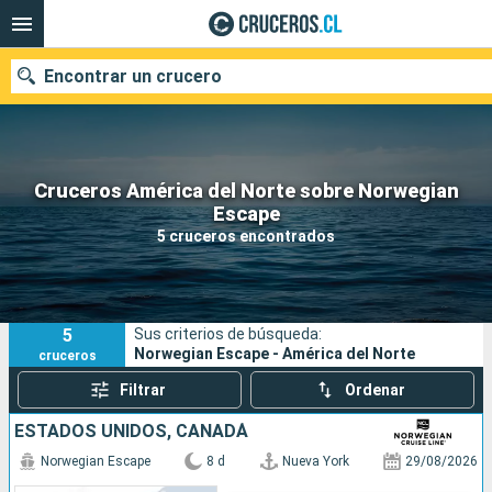
Encontrar un crucero
Cruceros América del Norte sobre Norwegian
Nuestros destinos
Escape
5 cruceros encontrados
Fecha de salida
Puertos
Compañías
5
Sus criterios de búsqueda:
Buscar
Norwegian Escape - América del Norte
cruceros
Filtrar
Ordenar
ESTADOS UNIDOS, CANADÁ
Norwegian Escape
8 d
Nueva York
29/08/2026