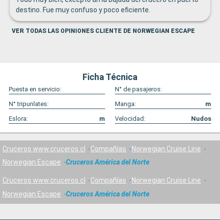
destino. Fue muy confuso y poco eficiente.
VER TODAS LAS OPINIONES CLIENTE DE NORWEGIAN ESCAPE
Ficha Técnica
Puesta en servicio:
N° de pasajeros:
N° tripunlates:
Manga:
m
Eslora:
m
Velocidad:
Nudos
Cruceros www.cruceros.cl
Compañías
Norwegian Cruise Line
Norwegian Escape
Cruceros América del Norte
Cruceros www.cruceros.cl
Compañías
Norwegian Cruise Line
Norwegian Escape
Cruceros América del Norte