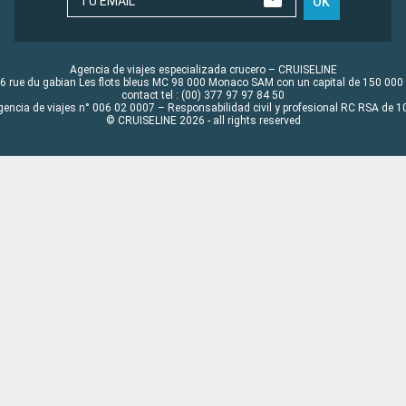
TU EMAIL
OK
Agencia de viajes especializada crucero – CRUISELINE
6 rue du gabian Les flots bleus MC 98 000 Monaco SAM con un capital de 150 000
contact tel : (00) 377 97 97 84 50
gencia de viajes n° 006 02 0007 – Responsabilidad civil y profesional RC RSA de
© CRUISELINE 2026 - all rights reserved