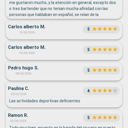
me gustaron mucho, y la atención en general, excepto dos
o tres bartender que no tenian mucha afinidad con las
personas que hablaban en español, se reían de la
pronunciación creyendo que uno no se daba cuenta.
Carlos alberto M.
5
15/06/2026
Carlos alberto M.
5
15/06/2026
Pedro hugo S.
5
08/06/2026
Paulina C.
4
20/02/2025
Las actividades deportivas deficientes
Ramon R.
5
03/06/2024
Todo muy bien, excepto an la bajada del crucero en puerto